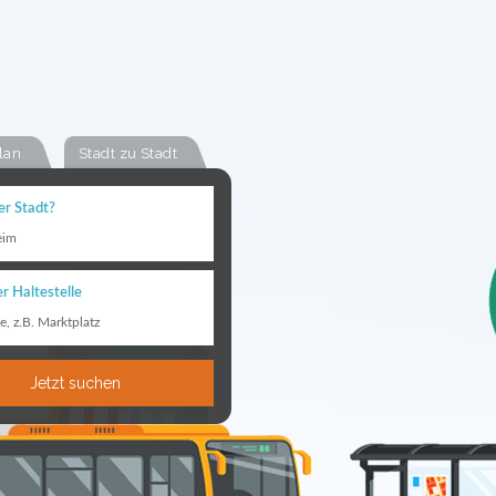
lan
Stadt zu Stadt
er Stadt?
eim
r Haltestelle
le, z.B. Marktplatz
Jetzt suchen