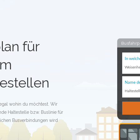
lan für
Busfahrp
im
In welch
Weisenh
estellen
Name de
Haltestel
 egal wohin du möchtest. Wir
e Haltestelle bzw. Buslinie für
glichen Busverbindungen wird
!