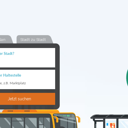
lan
Stadt zu Stadt
er Stadt?
r Haltestelle
le, z.B. Marktplatz
Jetzt suchen