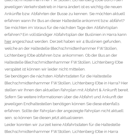
jeweiligen Verkehrsbetrieb in Harra ändert ist es wichtig die neuen
Ankünfte bzw. Abfahrten der Busse zu kennen. Sie möchten aktuell
erfahren wann Ihr Bus an dieser Haltestelle ankommt bzw. abfährt?
Sie möchten im Voraus für die nächsten Tage den Abfahrtsplan
erfahren? Ein vollständiger Abfahrtsplan der Buslinien in Harra kann
hier
angeschaut werden. Derzeit haben wir 4 Buslinien gefunden,
welche an der Haltestelle Blechschmidtenhammer F.W.Stollen,
Lichtenberg (Obe abfahren bzw. ankommen. Ob der Bus an der
Haltestelle Blechschmidtenhammer F.W.Stollen, Lichtenberg (Obe
verspätet ist können wir leider nicht mitteilen.
Sie benötigen die nächsten Abfahrtsdaten für die Haltestelle
Blechschmidtenhammer F.W.Stollen, Lichtenberg (Obe in Harra? Hier
stellen wir Ihnen den aktuellen Fahrplan mit Abfahrt & Ankunft bereit.
Sofern Sie weitere Informationen über die Abfahrt und Ankunft der
jeweiligen Endhaltestellen benötigen können Sie diese ebenfalls
erfahren. Sollte der Fahrplan der angezeigte Fahrplan nicht aktuell
sein, so können Sie diesen jetzt aktualisieren.
Leider konnten wir zurzeit keine Abfahrtsdaten für die Haltestelle
Blechschmidtenhammer F.W.Stollen, Lichtenberg (Obe in Harra