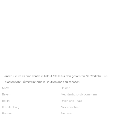
Unser Ziel ist es eine zentrale Anlauf-Stelle für den gesamten NahVerkehr (Bus,
Strassenbahn, ÖPNV) innerhalb Deutschlands zu schaffen.
NRW
Hessen
Bayern
Mecklenburg-Vorpommern
Berlin
Rheinland-Pfalz
Brandenburg
Niedersachsen
Bremen
Saarland