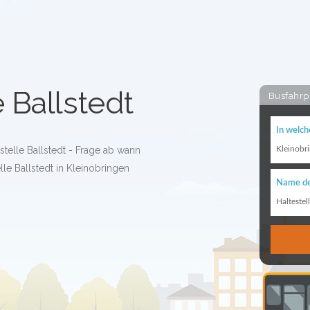
e Ballstedt
Busfahrp
In welch
stelle Ballstedt - Frage ab wann
Kleinobr
lle Ballstedt in Kleinobringen
Name de
Haltestel