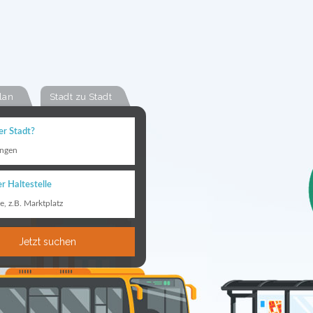
lan
Stadt zu Stadt
er Stadt?
ingen
r Haltestelle
le, z.B. Marktplatz
Jetzt suchen