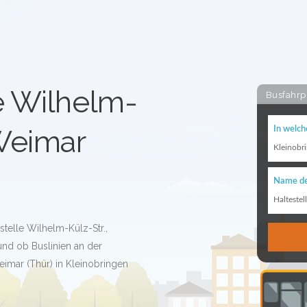
e Wilhelm-
Busfahrp
 Weimar
In welch
Kleinobr
Name de
Haltestel
stelle Wilhelm-Külz-Str.,
und ob Buslinien an der
eimar (Thür) in Kleinobringen