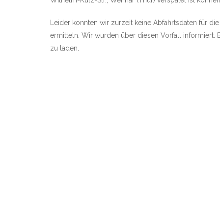
Wilhelm-Külz-Str., Weimar (Thür) verspätet ist können w
Leider konnten wir zurzeit keine Abfahrtsdaten für di
ermitteln. Wir wurden über diesen Vorfall informiert. 
zu laden.