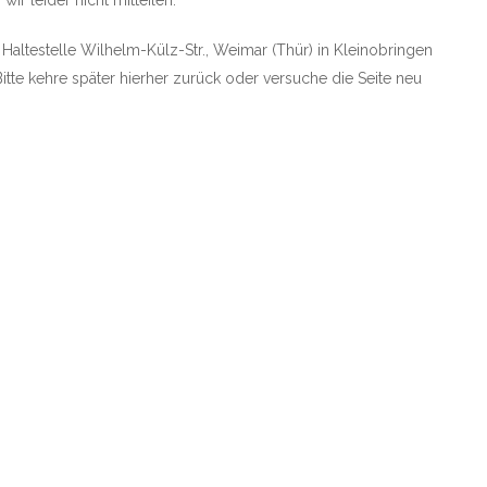
ir leider nicht mitteilen.
e Haltestelle Wilhelm-Külz-Str., Weimar (Thür) in Kleinobringen
Bitte kehre später hierher zurück oder versuche die Seite neu