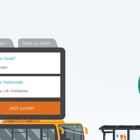
lan
Stadt zu Stadt
er Stadt?
ingen
r Haltestelle
le, z.B. Marktplatz
Jetzt suchen