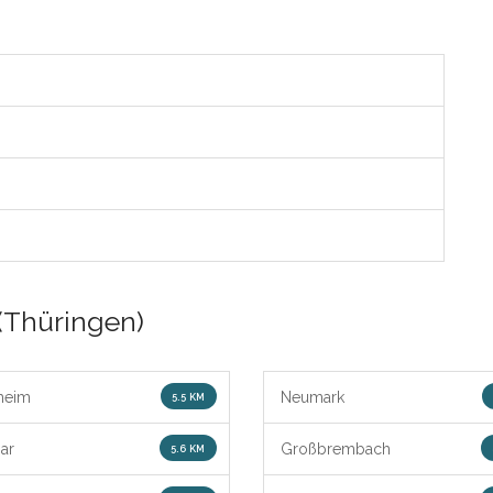
(Thüringen)
heim
Neumark
5.5 KM
ar
Großbrembach
5.6 KM