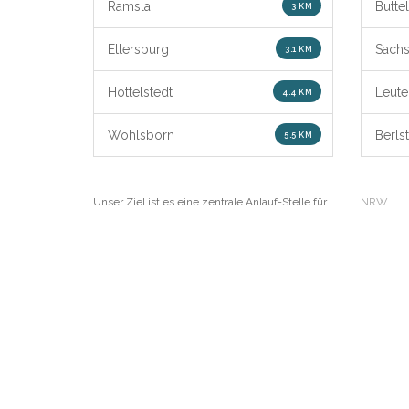
Ramsla
Butte
3 KM
Ettersburg
Sach
3.1 KM
Hottelstedt
Leute
4.4 KM
Wohlsborn
Berls
5.5 KM
Unser Ziel ist es eine zentrale Anlauf-Stelle für
NRW
den gesamten NahVerkehr (Bus, Strassenbahn,
Bayern
ÖPNV) innerhalb Deutschlands zu schaffen.
Berlin
Brandenb
Bremen
Hamburg
© 2026 Haltestellen-Buslinien.de
Impressum
Über un