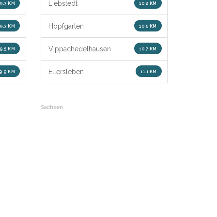
Liebstedt
9.3 KM
10.2 KM
Hopfgarten
9.3 KM
10.5 KM
Vippachedelhausen
9.5 KM
10.7 KM
Ellersleben
9.9 KM
11.1 KM
Sachsen
Sachsen-Anhalt
Schleswig-Holstein
Baden-Württemberg
Thüringen