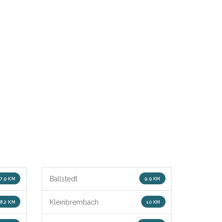
Ballstedt
7.9 KM
9.9 KM
Kleinbrembach
8.2 KM
10 KM