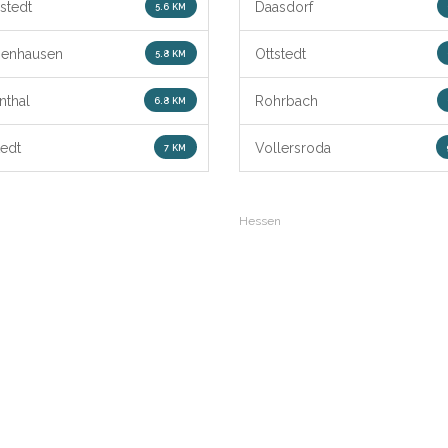
lstedt
Daasdorf
5.6 KM
senhausen
Ottstedt
5.8 KM
nthal
Rohrbach
6.8 KM
tedt
Vollersroda
7 KM
Hessen
Mecklenburg-Vorpommern
Rheinland-Pfalz
urg
Niedersachsen
Saarland
s