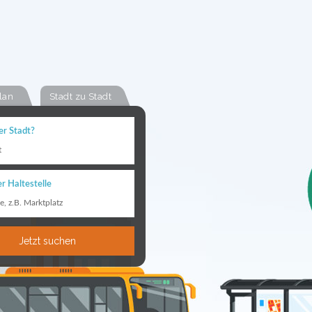
lan
Stadt zu Stadt
er Stadt?
t
r Haltestelle
le, z.B. Marktplatz
Jetzt suchen