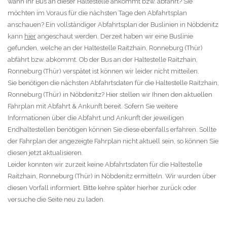
wann Ihr Bus an dieser Haltestelle ankommt bzw. abfährt? Sie
möchten im Voraus für die nächsten Tage den Abfahrtsplan
anschauen? Ein vollständiger Abfahrtsplan der Buslinien in Nöbdenitz
kann
hier
angeschaut werden. Derzeit haben wir eine Buslinie
gefunden, welche an der Haltestelle Raitzhain, Ronneburg (Thür)
abfährt bzw. abkommt. Ob der Bus an der Haltestelle Raitzhain,
Ronneburg (Thür) verspätet ist können wir leider nicht mitteilen.
Sie benötigen die nächsten Abfahrtsdaten für die Haltestelle Raitzhain,
Ronneburg (Thür) in Nöbdenitz? Hier stellen wir Ihnen den aktuellen
Fahrplan mit Abfahrt & Ankunft bereit. Sofern Sie weitere
Informationen über die Abfahrt und Ankunft der jeweiligen
Endhaltestellen benötigen können Sie diese ebenfalls erfahren. Sollte
der Fahrplan der angezeigte Fahrplan nicht aktuell sein, so können Sie
diesen jetzt aktualisieren.
Leider konnten wir zurzeit keine Abfahrtsdaten für die Haltestelle
Raitzhain, Ronneburg (Thür) in Nöbdenitz ermitteln. Wir wurden über
diesen Vorfall informiert. Bitte kehre später hierher zurück oder
versuche die Seite neu zu laden.