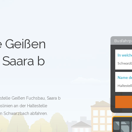
e Geißen
Busfahrp
 Saara b
In welch
Schwarz
Name de
Haltestel
estelle Geißen Fuchsbau, Saara b
linien an der Haltestelle
in Schwarzbach abfahren.