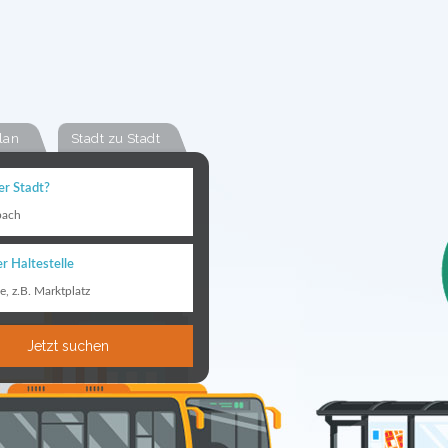
lan
Stadt zu Stadt
er Stadt?
bach
r Haltestelle
le, z.B. Marktplatz
Jetzt suchen