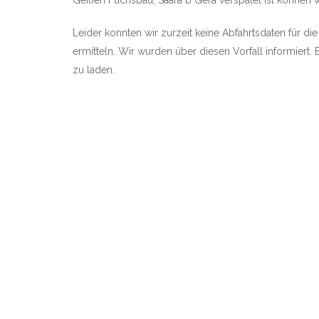
Geißen Fuchsbau, Saara b Gera verspätet ist können wir
Leider konnten wir zurzeit keine Abfahrtsdaten für d
ermitteln. Wir wurden über diesen Vorfall informiert. 
zu laden.