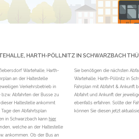
EHALLE, HARTH-PÖLLNITZ IN SCHWARZBACH THÜR
oßebersdorf Wartehalle, Harth-
Sie benötigen die nächsten Abfa
rplan an der Haltestelle
Wartehalle, Harth-Pöllnitz in Sc
eweiligen Verkehrsbetrieb in
Fahrplan mit Abfahrt & Ankunft b
e bzw. Abfahrten der Busse zu
Abfahrt und Ankunft der jeweili
 dieser Haltestelle ankommt
ebenfalls erfahren. Sollte der Fa
n Tage den Abfahrtsplan
können Sie diesen jetzt aktualisi
nien in Schwarzbach kann
hier
unden, welche an der Haltestelle
bzw. ankommen. Ob der Bus an