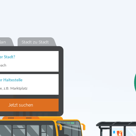
lan
Stadt zu Stadt
er Stadt?
bach
r Haltestelle
le, z.B. Marktplatz
Jetzt suchen