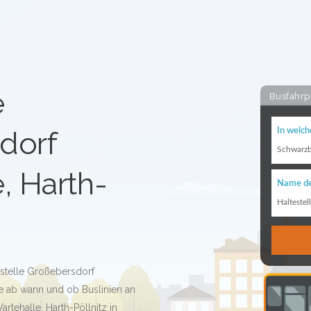
e
Busfahrp
dorf
In welch
Schwarz
, Harth-
Name de
Haltestel
estelle Großebersdorf
ge ab wann und ob Buslinien an
rtehalle, Harth-Pöllnitz in