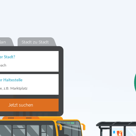
lan
Stadt zu Stadt
er Stadt?
bach
r Haltestelle
le, z.B. Marktplatz
Jetzt suchen