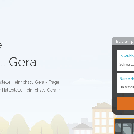
e
Busfahrp
., Gera
In welch
Schwarz
Name de
telle Heinrichstr., Gera - Frage
Haltestel
Haltestelle Heinrichstr., Gera in