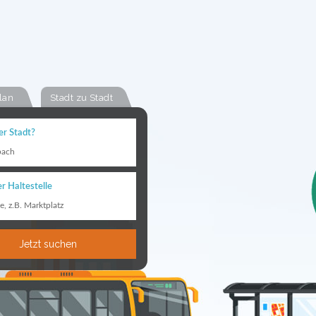
lan
Stadt zu Stadt
er Stadt?
bach
r Haltestelle
le, z.B. Marktplatz
Jetzt suchen