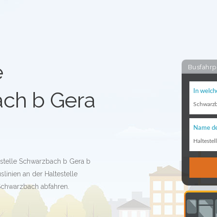
e
Busfahrp
ch b Gera
In welch
Schwarz
Name de
Haltestel
estelle Schwarzbach b Gera b
linien an der Haltestelle
Schwarzbach abfahren.