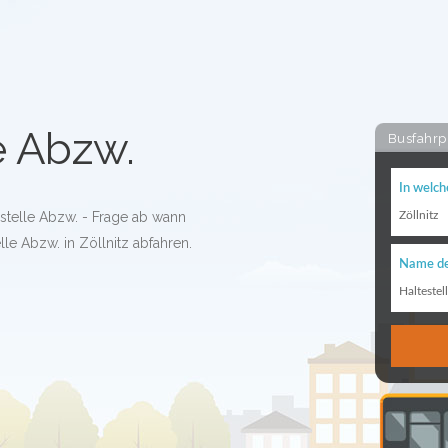
e Abzw.
Busfahrp
In welch
estelle Abzw. - Frage ab wann
Zöllnitz
lle Abzw. in Zöllnitz abfahren.
Name de
Haltestel