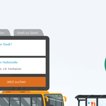
lan
Stadt zu Stadt
er Stadt?
r Haltestelle
le, z.B. Marktplatz
Jetzt suchen