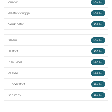
Zurow
13.4 KM
Westenbrügge
13.6 KM
Neukloster
15.2 KM
Glasin
15.4 KM
Bastorf
15.5 KM
Insel Poel
16.3 KM
Passee
16.7 KM
Lübberstorf
17.4 KM
Schimm
17.8 KM