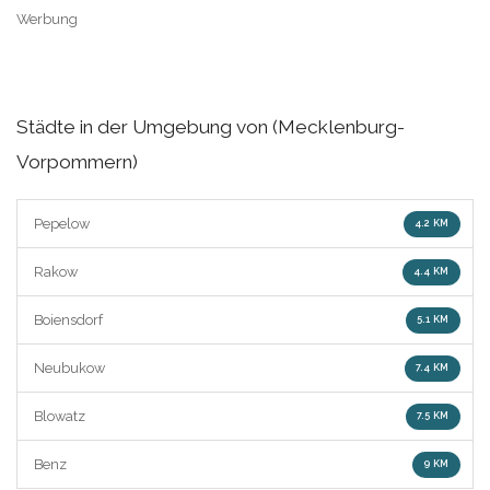
Werbung
Städte in der Umgebung von (Mecklenburg-
Vorpommern)
Pepelow
4.2 KM
Rakow
4.4 KM
Boiensdorf
5.1 KM
Neubukow
7.4 KM
Blowatz
7.5 KM
Benz
9 KM