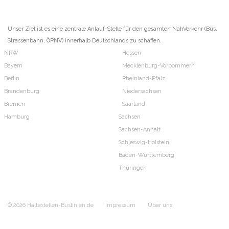
Unser Ziel ist es eine zentrale Anlauf-Stelle für den gesamten NahVerkehr (Bus,
Strassenbahn, ÖPNV) innerhalb Deutschlands zu schaffen.
NRW
Hessen
Bayern
Mecklenburg-Vorpommern
Berlin
Rheinland-Pfalz
Brandenburg
Niedersachsen
Bremen
Saarland
Hamburg
Sachsen
Sachsen-Anhalt
Schleswig-Holstein
Baden-Württemberg
Thüringen
© 2026 Haltestellen-Buslinien.de
Impressum
Über uns