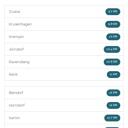
Züsow
9.7 KM
Krusenhagen
9.8 KM
Krempin
10 KM
Jörnstorf
10.4 KM
Ravensberg
10.6 KM
Rerik
11 KM
Biendorf
12 KM
Hornstorf
12 KM
Kamin
12.7 KM