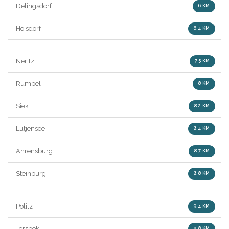
Delingsdorf
6 KM
Hoisdorf
6.4 KM
Neritz
7.5 KM
Rümpel
8 KM
Siek
8.2 KM
Lütjensee
8.4 KM
Ahrensburg
8.7 KM
Steinburg
8.8 KM
Pölitz
9.4 KM
Jersbek
9.8 KM