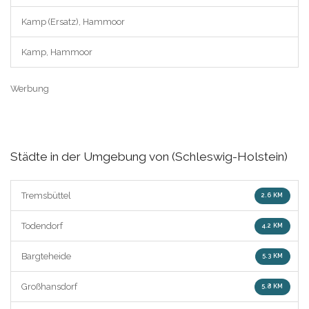
Kamp (Ersatz), Hammoor
Kamp, Hammoor
Werbung
Städte in der Umgebung von (Schleswig-Holstein)
Tremsbüttel
2.6 KM
Todendorf
4.2 KM
Bargteheide
5.3 KM
Großhansdorf
5.8 KM