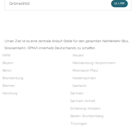
Grönwohld
12.1 KM
Unser Ziel ist es eine zentrale Anlauf-Stelle für den gesamten NahVerkehr (Bus,
Strassenbahn, ÖPNV) innerhalb Deutschlands zu schaffen.
NRW
Hessen
Bayern
Mecklenburg-Vorpommern
Berlin
Rheinland-Pfalz
Brandenburg
Niedersachsen
Bremen
Saarland
Hamburg
Sachsen
Sachsen-Anhalt
Schleswig-Holstein
Baden-Württemberg
Thüringen