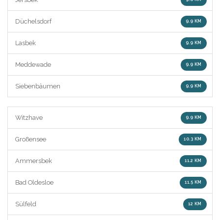
Düchelsdorf
9.9 KM
Lasbek
9.9 KM
Meddewade
9.9 KM
Siebenbäumen
9.9 KM
Witzhave
9.9 KM
Großensee
10.3 KM
Ammersbek
11.2 KM
Bad Oldesloe
11.5 KM
Sülfeld
12 KM