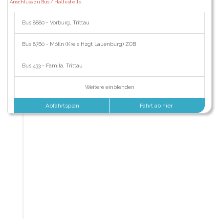
Anschluss zu Bus / Haltestelle:
Bus 8880 - Vorburg, Trittau
Bus 8760 - Mölln (Kreis Hzgt Lauenburg) ZOB
Bus 433 - Famila, Trittau
Weitere einblenden
Abfahrtsplan
Fahrt ab hier