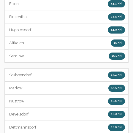
Eixen
14.4 KM
Finkenthal
14.5 KM
Hugoldsdorf
14.9 KM
Altkalen
15 KM
Semlow
15.1 KM
Stubbendorf
15.4 KM
Marlow
15.5 KM
Nustrow
15.6 KM
Deyelsdorf
15.8 KM
Dettmannsdorf
15.9 KM