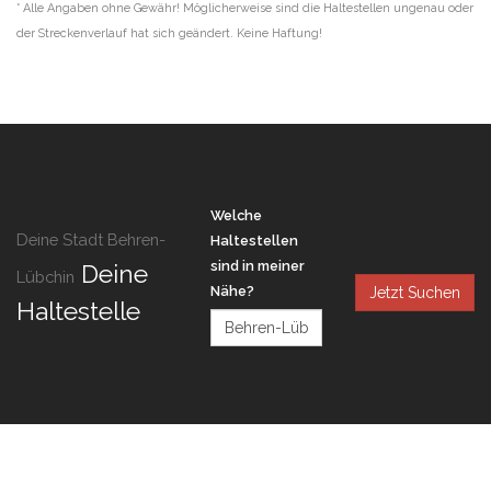
* Alle Angaben ohne Gewähr! Möglicherweise sind die Haltestellen ungenau oder
der Streckenverlauf hat sich geändert. Keine Haftung!
Welche
Deine Stadt Behren-
Haltestellen
sind in meiner
Deine
Lübchin
Nähe?
Jetzt Suchen
Haltestelle