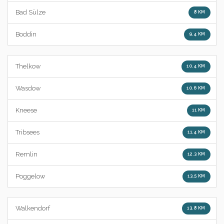
Bad Sülze
8 KM
Boddin
9.4 KM
Thelkow
10.4 KM
Wasdow
10.6 KM
Kneese
11 KM
Tribsees
11.4 KM
Remlin
12.3 KM
Poggelow
13.5 KM
Walkendorf
13.8 KM