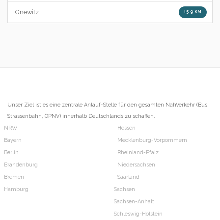
Gnewitz
15.9 KM
Unser Ziel ist es eine zentrale Anlauf-Stelle für den gesamten NahVerkehr (Bus,
Strassenbahn, ÖPNV) innerhalb Deutschlands zu schaffen.
NRW
Hessen
Bayern
Mecklenburg-Vorpommern
Berlin
Rheinland-Pfalz
Brandenburg
Niedersachsen
Bremen
Saarland
Hamburg
Sachsen
Sachsen-Anhalt
Schleswig-Holstein