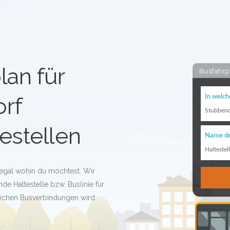
lan für
Busfahrp
rf
In welch
Stubbend
estellen
Name de
Haltestel
 egal wohin du möchtest. Wir
de Haltestelle bzw. Buslinie für
glichen Busverbindungen wird
!