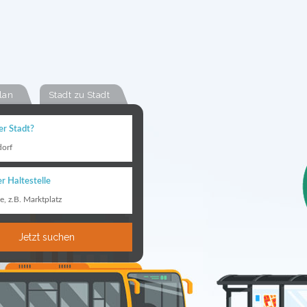
lan
Stadt zu Stadt
er Stadt?
orf
r Haltestelle
le, z.B. Marktplatz
Jetzt suchen