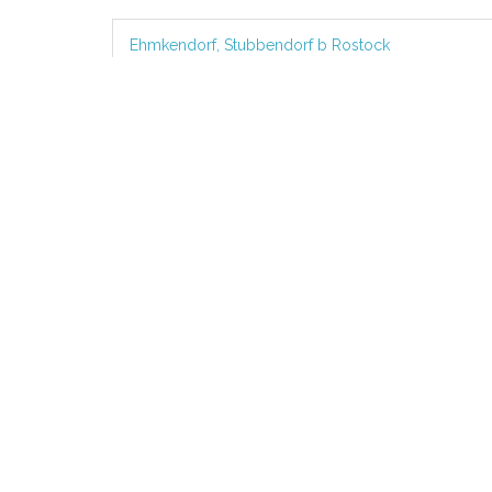
Ehmkendorf, Stubbendorf b Rostock
Stubbendorf, Stubbendorf b Rostock
Städte in der Umgebung von
Gnewitz
Marl
1.3 KM
Dettmannsdorf
Selpi
2.6 KM
Zarnewanz
Nust
4.2 KM
Thelkow
Gra
6.2 KM
Kneese
Walke
7.8 KM