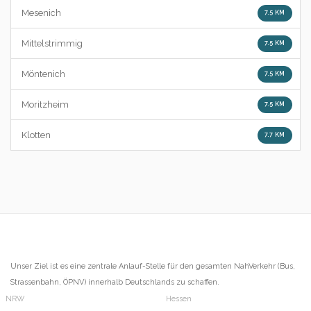
Mesenich
7.5 KM
Mittelstrimmig
7.5 KM
Möntenich
7.5 KM
Moritzheim
7.5 KM
Klotten
7.7 KM
Unser Ziel ist es eine zentrale Anlauf-Stelle für den gesamten NahVerkehr (Bus,
Strassenbahn, ÖPNV) innerhalb Deutschlands zu schaffen.
NRW
Hessen