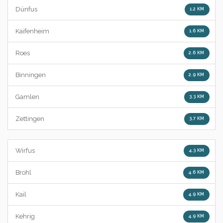
Dünfus
1.2 KM
Kaifenheim
1.6 KM
Roes
2.6 KM
Binningen
2.9 KM
Gamlen
3.3 KM
Zettingen
3.7 KM
Wirfus
4.3 KM
Brohl
4.6 KM
Kail
4.9 KM
Kehrig
4.9 KM