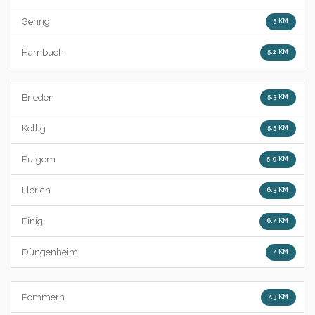
Gering
5 KM
Hambuch
5.2 KM
Brieden
5.3 KM
Kollig
5.5 KM
Eulgem
5.9 KM
Illerich
6.3 KM
Einig
6.7 KM
Düngenheim
7 KM
Pommern
7.3 KM