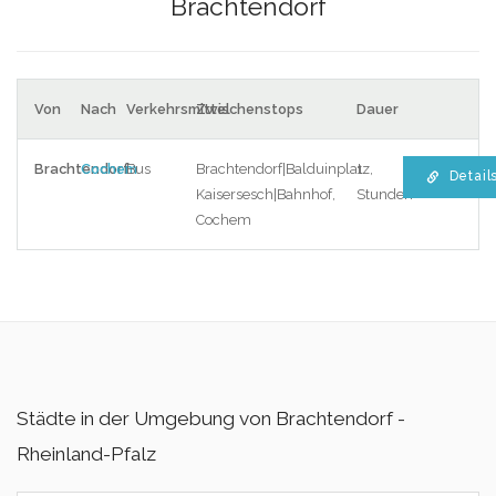
Brachtendorf
Von
Nach
Verkehrsmittel
Zwischenstops
Dauer
Brachtendorf
Cochem
Bus
Brachtendorf|Balduinplatz,
1
Detail
Kaisersesch|Bahnhof,
Stunden
Cochem
Städte in der Umgebung von Brachtendorf -
Rheinland-Pfalz