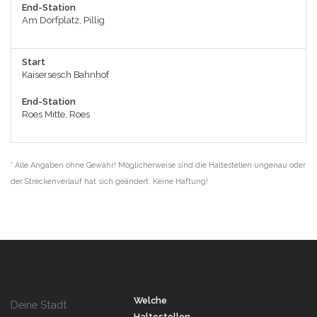
End-Station
Am Dorfplatz, Pillig
Start
Kaisersesch Bahnhof
End-Station
Roes Mitte, Roes
* Alle Angaben ohne Gewähr! Möglicherweise sind die Haltestellen ungenau oder
der Streckenverlauf hat sich geändert. Keine Haftung!
Welche
Deine Stadt
Haltestellen