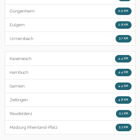
Düngenheim
0.9 KM
Eulgem
2.8 KM
Urmersbach
3.7 KM
Kaisersesch
4.4 KM
Hambuch
4.4 KM
Gamlen
4.4 KM
Zettingen
4.8 KM
Reudelsterz
5.1 KM
Masburg Rheinland-Pfalz
5.3 KM