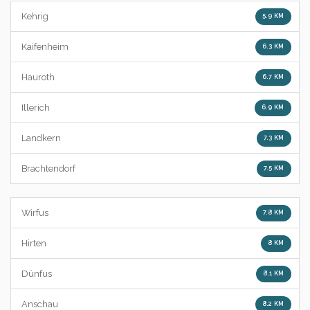
Kehrig
5.9 KM
Kaifenheim
6.3 KM
Hauroth
6.7 KM
Illerich
6.9 KM
Landkern
7.3 KM
Brachtendorf
7.5 KM
Wirfus
7.8 KM
Hirten
8 KM
Dünfus
8.1 KM
Anschau
8.2 KM