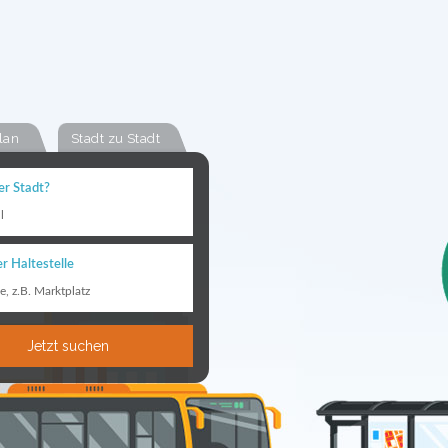
lan
Stadt zu Stadt
er Stadt?
l
r Haltestelle
le, z.B. Marktplatz
Jetzt suchen