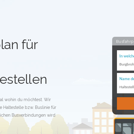
lan für
Busfahrp
In welch
Burgbroh
estellen
Name de
Haltestel
gal wohin du möchtest. Wir
 Haltestelle bzw. Buslinie für
glichen Busverbindungen wird
!