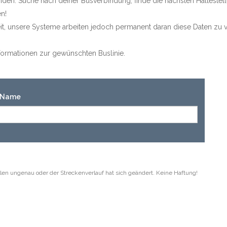
den. Suche nach deiner Busverbindung, finde die nächsten Haltestel
n!
keit, unsere Systeme arbeiten jedoch permanent daran diese Daten zu v
Informationen zur gewünschten Buslinie.
n-Name
len ungenau oder der Streckenverlauf hat sich geändert. Keine Haftung!