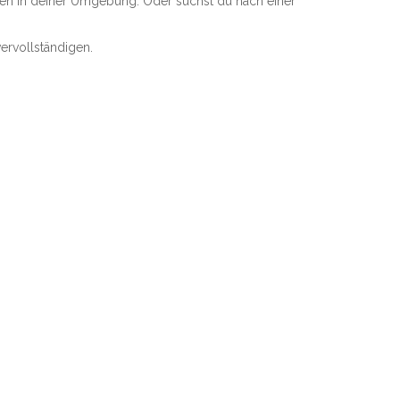
len in deiner Umgebung. Oder suchst du nach einer
ervollständigen.