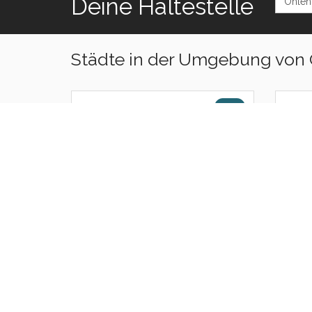
Deine Haltestelle
Städte in der Umgebung von 
Meuspath
Gale
0 KM
Oberdürenbach
Glee
0 KM
Niederzissen
Wehr
0.8 KM
Waldorf
Dede
2.3 KM
Oberzissen
Gönn
2.4 KM
Niederdürenbach
König
3.4 KM