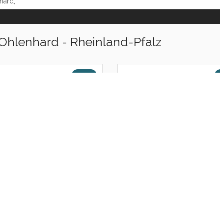
Ohlenhard - Rheinland-Pfalz
nberg
Brenk
3.7 KM
s
Burgbrohl
4.3 KM
Wassenach
4.5 KM
nbach
Schalkenbach
4.6 KM
ersdorf
Bell
5.2 KM
sfeld
Rieden
5.2 KM