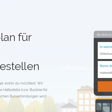
lan für
Busfahrp
In welch
Ohlenha
estellen
Name de
Haltestel
gal wohin du möchtest. Wir
 Haltestelle bzw. Buslinie für
glichen Busverbindungen wird
!