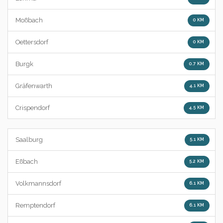
Moßbach
0 KM
Oettersdorf
0 KM
Burgk
0.7 KM
Gräfenwarth
4.1 KM
Crispendorf
4.5 KM
Saalburg
5.1 KM
Eßbach
5.2 KM
Volkmannsdorf
6.1 KM
Remptendorf
6.1 KM