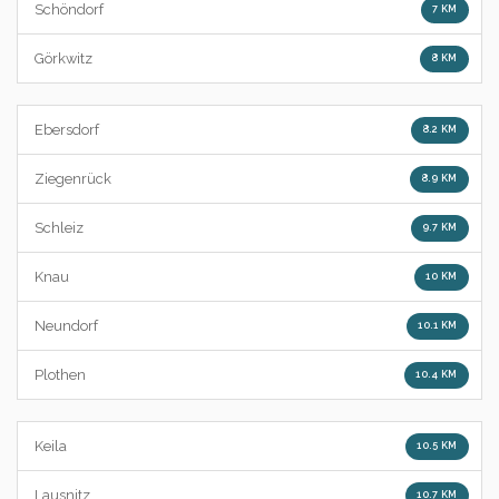
Schöndorf
7 KM
Görkwitz
8 KM
Ebersdorf
8.2 KM
Ziegenrück
8.9 KM
Schleiz
9.7 KM
Knau
10 KM
Neundorf
10.1 KM
Plothen
10.4 KM
Keila
10.5 KM
Lausnitz
10.7 KM