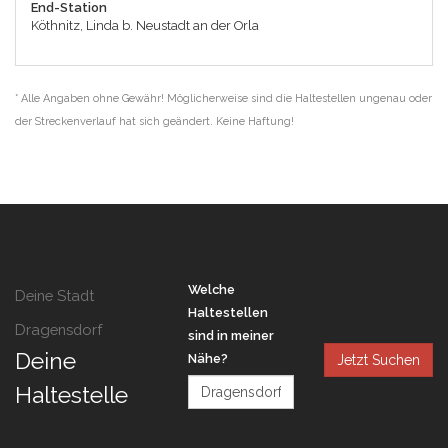
End-Station
Köthnitz, Linda b. Neustadt an der Orla
* Alle Angaben ohne Gewähr! Möglicherweise sind die Haltestellen ungenau oder
der Streckenverlauf hat sich geändert. Keine Haftung!
Welche
Deine Stadt
Haltestellen
Dragensdorf
sind in meiner
Deine
Nähe?
Jetzt Suchen
Haltestelle