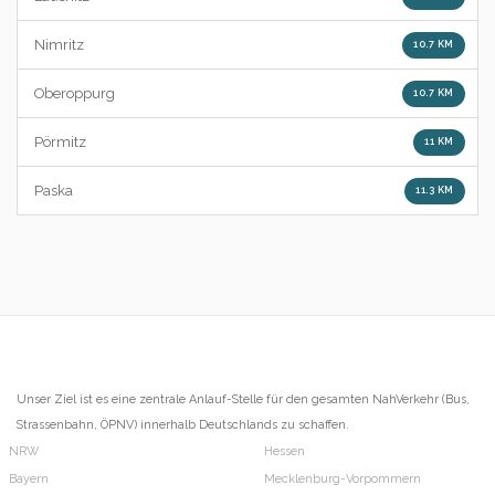
Nimritz
10.7 KM
Oberoppurg
10.7 KM
Pörmitz
11 KM
Paska
11.3 KM
Unser Ziel ist es eine zentrale Anlauf-Stelle für den gesamten NahVerkehr (Bus,
Strassenbahn, ÖPNV) innerhalb Deutschlands zu schaffen.
NRW
Hessen
Bayern
Mecklenburg-Vorpommern