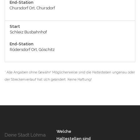
End-Station
Chursdorf Ort, Chursdorf
Start
Schleiz Busbahnhof
End-Station
Rödersdorf Ort, Göschitz
* Alle Angaben ohne Gewähr! Möglicherweise sind die Haltestellen ungenau oder
der Streckenverlauf hat sich geändert. Keine Haftung!
Welche
Deine Stadt Löhma
Haltestellen sind