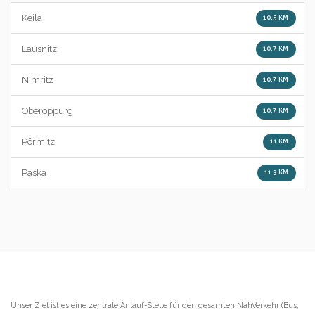
Keila
10.5 KM
Lausnitz
10.7 KM
Nimritz
10.7 KM
Oberoppurg
10.7 KM
Pörmitz
11 KM
Paska
11.3 KM
Unser Ziel ist es eine zentrale Anlauf-Stelle für den gesamten NahVerkehr (Bus,