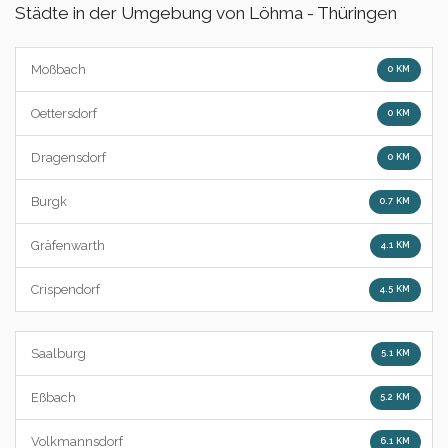
Städte in der Umgebung von Löhma - Thüringen
Moßbach
0 KM
Oettersdorf
0 KM
Dragensdorf
0 KM
Burgk
0.7 KM
Gräfenwarth
4.1 KM
Crispendorf
4.5 KM
Saalburg
5.1 KM
Eßbach
5.2 KM
Volkmannsdorf
6.1 KM