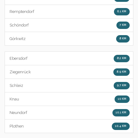
Remptendorf
6.1 KM
Schöndorf
7 KM
Görkwitz
8 KM
Ebersdorf
8.2 KM
Ziegenrück
8.9 KM
Schleiz
9.7 KM
Knau
10 KM
Neundorf
10.1 KM
Plothen
10.4 KM