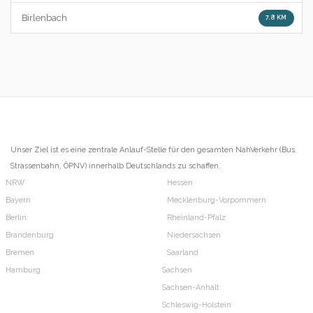
Birlenbach
7.8 KM
Unser Ziel ist es eine zentrale Anlauf-Stelle für den gesamten NahVerkehr (Bus,
Strassenbahn, ÖPNV) innerhalb Deutschlands zu schaffen.
NRW
Hessen
Bayern
Mecklenburg-Vorpommern
Berlin
Rheinland-Pfalz
Brandenburg
Niedersachsen
Bremen
Saarland
Hamburg
Sachsen
Sachsen-Anhalt
Schleswig-Holstein