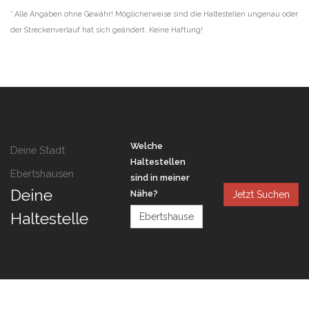
* Alle Angaben ohne Gewähr! Möglicherweise sind die Haltestellen ungenau oder
der Streckenverlauf hat sich geändert. Keine Haftung!
Welche
Deine Stadt
Haltestellen
Ebertshausen
sind in meiner
Deine
Nähe?
Jetzt Suchen
Haltestelle