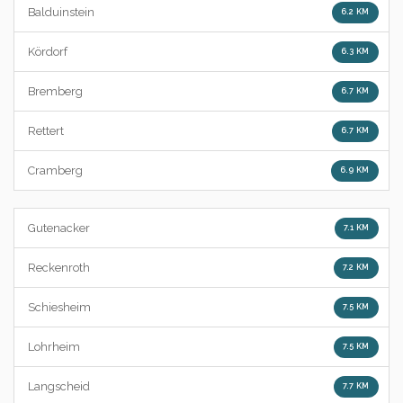
Balduinstein
6.2 KM
Kördorf
6.3 KM
Bremberg
6.7 KM
Rettert
6.7 KM
Cramberg
6.9 KM
Gutenacker
7.1 KM
Reckenroth
7.2 KM
Schiesheim
7.5 KM
Lohrheim
7.5 KM
Langscheid
7.7 KM