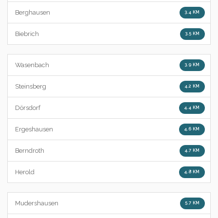
Berghausen
3.4 KM
Biebrich
3.5 KM
Wasenbach
3.9 KM
Steinsberg
4.2 KM
Dörsdorf
4.4 KM
Ergeshausen
4.6 KM
Berndroth
4.7 KM
Herold
4.8 KM
Mudershausen
5.7 KM