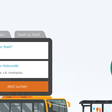
lan
Stadt zu Stadt
er Stadt?
r Haltestelle
le, z.B. Marktplatz
Jetzt suchen