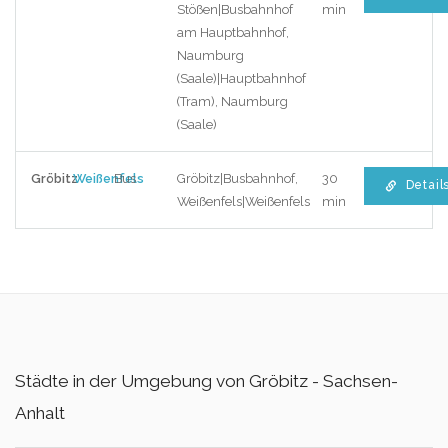
Stößen|Busbahnhof
min
am Hauptbahnhof,
Naumburg
(Saale)|Hauptbahnhof
(Tram), Naumburg
(Saale)
Gröbitz
Weißenfels
Bus
Gröbitz|Busbahnhof,
30
Detail
Weißenfels|Weißenfels
min
Städte in der Umgebung von Gröbitz - Sachsen-
Anhalt