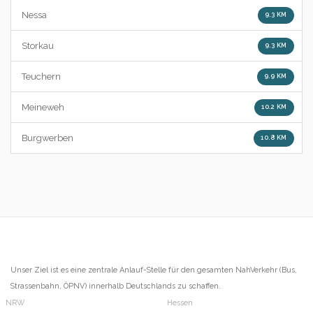
Nessa
9.3 KM
Storkau
9.3 KM
Teuchern
9.9 KM
Meineweh
10.2 KM
Burgwerben
10.8 KM
Unser Ziel ist es eine zentrale Anlauf-Stelle für den gesamten NahVerkehr (Bus,
Strassenbahn, ÖPNV) innerhalb Deutschlands zu schaffen.
NRW
Hessen