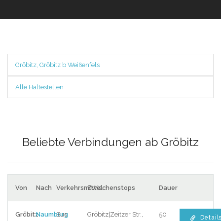
Gröbitz, Gröbitz b Weißenfels
Alle Haltestellen
Beliebte Verbindungen ab Gröbitz
Von
Nach
Verkehrsmittel
Zwischenstops
Dauer
Gröbitz
Naumburg
Bus
Gröbitz|Zeitzer Str.,
50
Detail