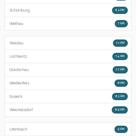
Schönburg
6.3 KM
Wethau
7 KM
Waldau
7.1 KM
Uichteritz
7.4 KM
Goldschau
7.7 KM
Weißenfels
8 KM
Goseck
8.3 KM
Weickelsdorf
8.9 KM
Utenbach
9 KM