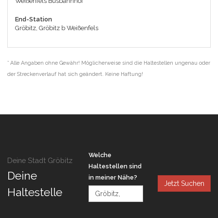
Weißenfels Busbahnhof
End-Station
Gröbitz, Gröbitz b Weißenfels
* Alle Angaben ohne Gewähr! Möglicherweise sind die Haltestellen ungenau oder
der Streckenverlauf hat sich geändert. Keine Haftung!
Welche
Deine Stadt Gröbitz
Haltestellen sind
Deine
in meiner Nähe?
Jetzt Suchen
Haltestelle