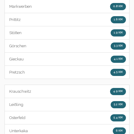
Markwerben
0.8 KM
Prittitz
1.6 KM
Stößen
1.9 KM
Görschen
3.3 KM
Gieckau
4.1 KM
Pretzsch
4.5 KM
Krauschwitz
4.9 KM
Leißling
5.2 KM
Osterfeld
5.4 KM
Unterkaka
6 KM