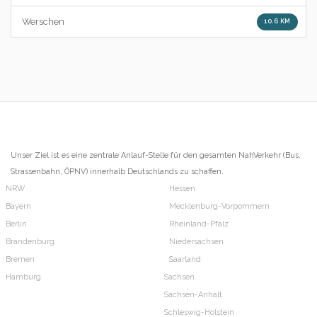
Werschen
10.6 KM
Unser Ziel ist es eine zentrale Anlauf-Stelle für den gesamten NahVerkehr (Bus,
Strassenbahn, ÖPNV) innerhalb Deutschlands zu schaffen.
NRW
Hessen
Bayern
Mecklenburg-Vorpommern
Berlin
Rheinland-Pfalz
Brandenburg
Niedersachsen
Bremen
Saarland
Hamburg
Sachsen
Sachsen-Anhalt
Schleswig-Holstein