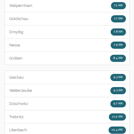
Walpernhain
7.2 KM
Goldschau
7.7 KM
Droyßig
7.8 KM
Nessa
7.9 KM
Gröben
8.4 KM
Gieckau
9.3 KM
Wetterzeube
9.3 KM
Döschwitz
9.7 KM
Trebnitz
10.2 KM
Utenbach
10.4 KM