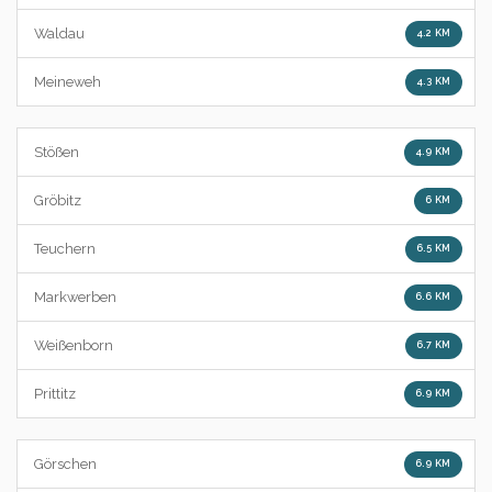
Waldau
4.2 KM
Meineweh
4.3 KM
Stößen
4.9 KM
Gröbitz
6 KM
Teuchern
6.5 KM
Markwerben
6.6 KM
Weißenborn
6.7 KM
Prittitz
6.9 KM
Görschen
6.9 KM