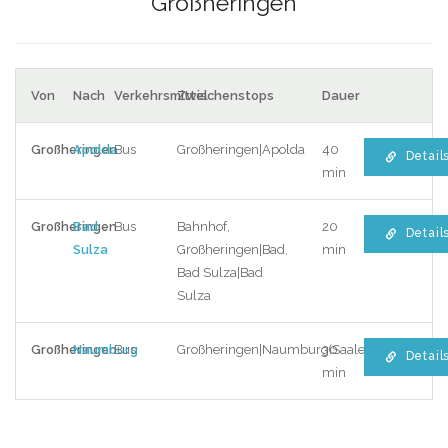
Großheringen
Von
Nach
Verkehrsmittel
Zwischenstops
Dauer
Großheringen
Apolda
Bus
Großheringen|Apolda
40
Detail
min
Großheringen
Bad
Bus
Bahnhof,
20
Detail
Sulza
Großheringen|Bad,
min
Bad Sulza|Bad
Sulza
Großheringen
Naumburg
Bus
Großheringen|Naumburg(Saale)Hbf
30
Detail
min