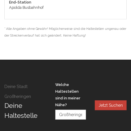
End-Station
Apolda Busbahnhof
* Alle Angaben ohne Gewähr! Möglicherweise sind die Haltestellen ungenau oder
der Streckenverlauf hat sich geändert. Keine Haftung!
Welche
Deine Stadt
Haltestellen
Großheringen
sind in meiner
Deine
Nähe?
Jetzt Suchen
Haltestelle