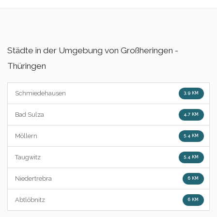
Städte in der Umgebung von Großheringen -
Thüringen
Schmiedehausen
3.9 KM
Bad Sulza
4.7 KM
Möllern
5.4 KM
Taugwitz
5.4 KM
Niedertrebra
6 KM
Abtlöbnitz
6 KM