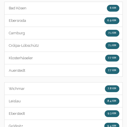
Bad Kösen
6 KM
Ebersroda
6.9 KM
Camburg
7.1 KM
Crölpa-Löbschütz
7.1 KM
Klosterhäseler
7.7 KM
Auerstedt
7.7 KM
Wichmar
7.8 KM
Leislau
8.4 KM
Eberstedt
9.3 KM
Größnitz
9.4 KM