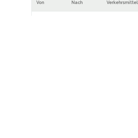
Von
Nach
Verkehrsmittel
Leislau
Jena
Bus
Leislau
Naumburg
Bus
Städte in der Umgebung von 