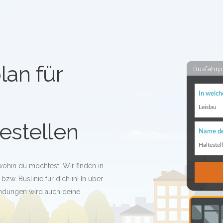
lan für
Busfahrp
In welch
Leislau
estellen
Name de
Haltestel
 wohin du möchtest. Wir finden in
bzw. Buslinie für dich in! In über
indungen wird auch deine