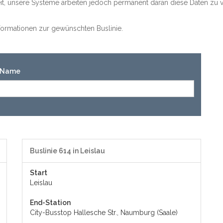
keit, unsere Systeme arbeiten jedoch permanent daran diese Daten zu v
Informationen zur gewünschten Buslinie.
n-Name
Buslinie 614 in Leislau
Start
Leislau
End-Station
City-Busstop Hallesche Str., Naumburg (Saale)