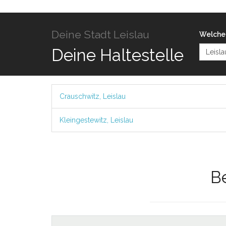
Deine Stadt Leislau
Welche 
Deine Haltestelle
Crauschwitz, Leislau
Kleingestewitz, Leislau
B