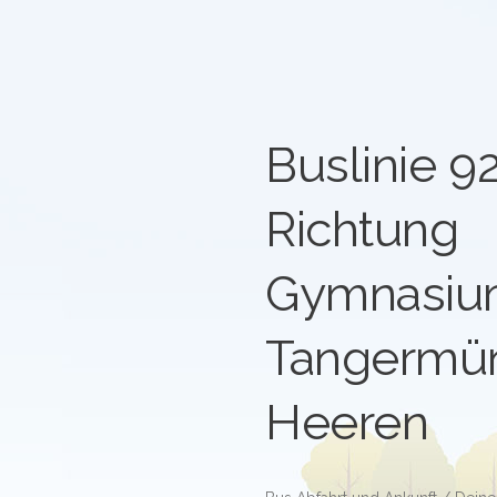
Buslinie 9
Richtung
Gymnasiu
Tangermün
Heeren