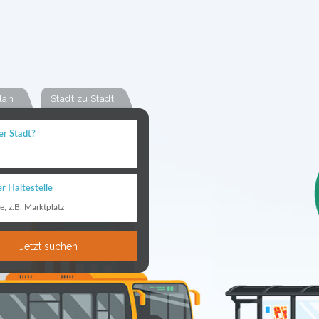
lan
Stadt zu Stadt
er Stadt?
r Haltestelle
le, z.B. Marktplatz
Jetzt suchen