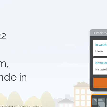
22
Busfahrp
In welch
Heeren
m,
Name de
Haltestel
de in