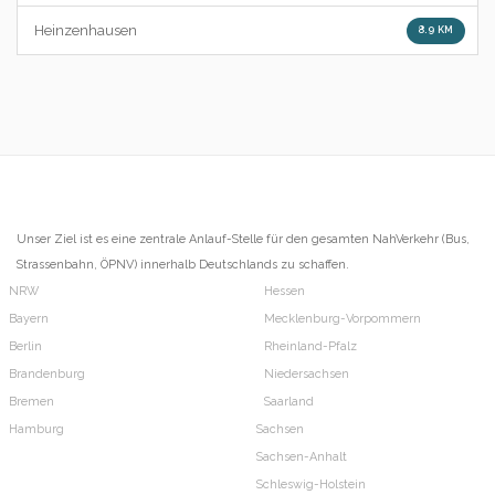
Heinzenhausen
8.9 KM
Unser Ziel ist es eine zentrale Anlauf-Stelle für den gesamten NahVerkehr (Bus,
Strassenbahn, ÖPNV) innerhalb Deutschlands zu schaffen.
NRW
Hessen
Bayern
Mecklenburg-Vorpommern
Berlin
Rheinland-Pfalz
Brandenburg
Niedersachsen
Bremen
Saarland
Hamburg
Sachsen
Sachsen-Anhalt
Schleswig-Holstein