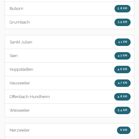
Buborn
2.8 KM
Grumbach
3.9 KM
Sankt Julian
4.1 KM
Sien
4.5 KM
Hoppstädten
4.6 KM
Hausweiler
4.7 KM
Offenbach-Hundheim
4.8 KM
Wiesweiler
5.4 KM
Nerzweiler
6 KM