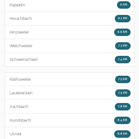
Kappeln
6 KM
Horschbach
6.1 KM
Hinzweiler
6.6 KM
Welchweiler
7.3 KM
Schweinschied
7.4 KM
Rathsweiler
7.5 KM
Lauterecken
7.5 KM
Aschbach
7.8 KM
Hundsbach
8.4 KM
Ulmet
8.8 KM