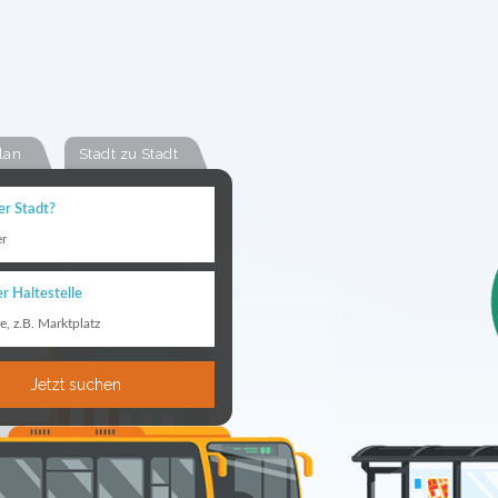
lan
Stadt zu Stadt
er Stadt?
er
r Haltestelle
le, z.B. Marktplatz
Jetzt suchen