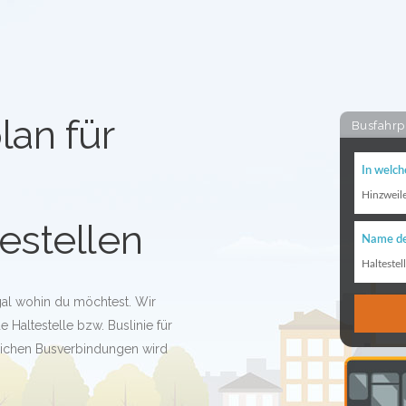
lan für
Busfahrp
In welch
Hinzweil
estellen
Name de
Haltestel
egal wohin du möchtest. Wir
 Haltestelle bzw. Buslinie für
glichen Busverbindungen wird
!