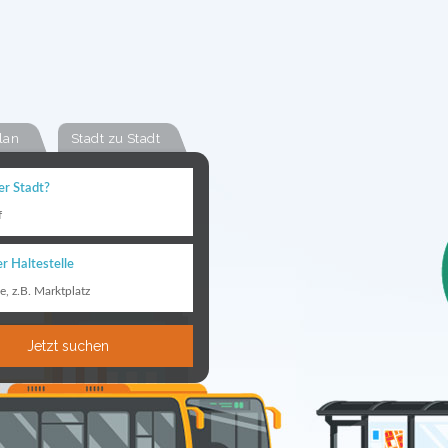
lan
Stadt zu Stadt
er Stadt?
f
r Haltestelle
le, z.B. Marktplatz
Jetzt suchen