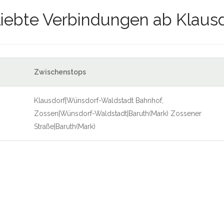
iebte Verbindungen ab Klaus
Zwischenstops
Klausdorf|Wünsdorf-Waldstadt Bahnhof,
Zossen|Wünsdorf-Waldstadt|Baruth(Mark) Zossener
Straße|Baruth(Mark)
Klausdorf|Bahnhof, Luckenwalde
Klausdorf|Bahnhof, Zossen