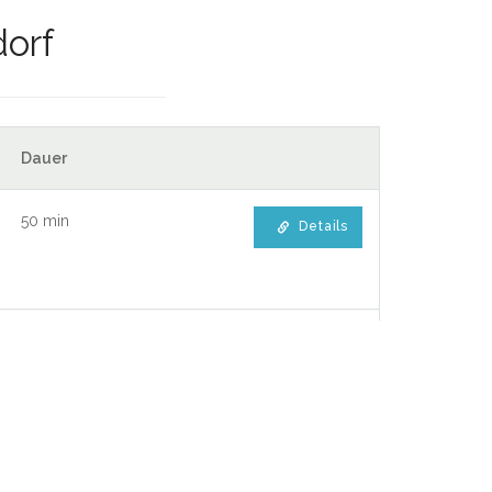
dorf
Dauer
50 min
Details
40 min
Details
30 min
Details