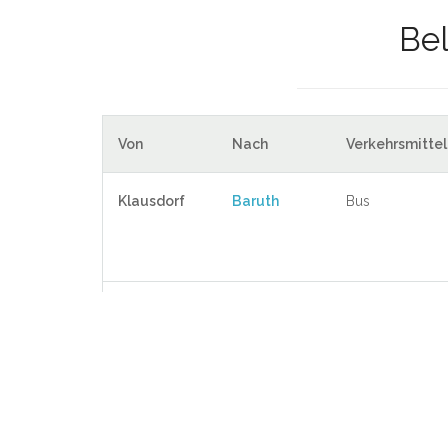
Bel
Von
Nach
Verkehrsmittel
Klausdorf
Baruth
Bus
Klausdorf
Luckenwalde
Bus
Klausdorf
Zossen
Bus