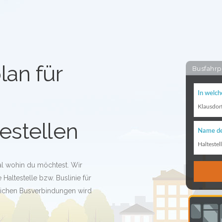
lan für
Busfahrp
In welch
Klausdor
estellen
Name de
Haltestel
gal wohin du möchtest. Wir
 Haltestelle bzw. Buslinie für
glichen Busverbindungen wird
!