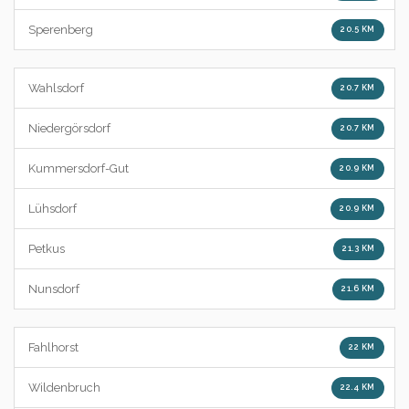
Sperenberg
20.5 KM
Wahlsdorf
20.7 KM
Niedergörsdorf
20.7 KM
Kummersdorf-Gut
20.9 KM
Lühsdorf
20.9 KM
Petkus
21.3 KM
Nunsdorf
21.6 KM
Fahlhorst
22 KM
Wildenbruch
22.4 KM