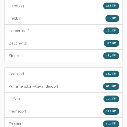
Jüterbog
12.8 KM
Trebbin
14 KM
Herbersdorf
16.1 KM
Zauchwitz
17.5 KM
Stücken
18.3 KM
Gadsdorf
18.7 KM
Kummersdorf-Alexanderdorf
18.8 KM
Ließen
19.1 KM
Tremsdorf
19.2 KM
Fresdorf
20.2 KM