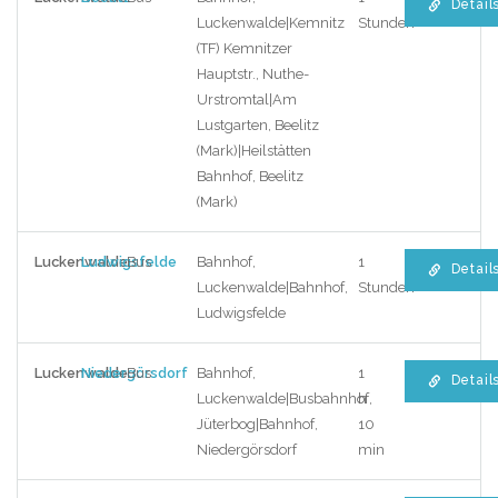
Detail
Luckenwalde|Kemnitz
Stunden
(TF) Kemnitzer
Hauptstr., Nuthe-
Urstromtal|Am
Lustgarten, Beelitz
(Mark)|Heilstätten
Bahnhof, Beelitz
(Mark)
Luckenwalde
Ludwigsfelde
Bus
Bahnhof,
1
Detail
Luckenwalde|Bahnhof,
Stunden
Ludwigsfelde
Luckenwalde
Niedergörsdorf
Bus
Bahnhof,
1
Detail
Luckenwalde|Busbahnhof,
h
Jüterbog|Bahnhof,
10
Niedergörsdorf
min