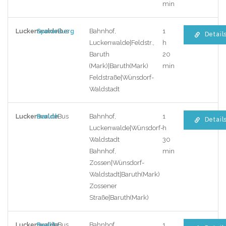
min
Luckenwalde
Sperenberg
Bus
Bahnhof,
1
Detail
Luckenwalde|Feldstr.,
h
Baruth
20
(Mark)|Baruth(Mark)
min
Feldstraße|Wünsdorf-
Waldstadt
Luckenwalde
Baruth
Bus
Bahnhof,
1
Detail
Luckenwalde|Wünsdorf-
h
Waldstadt
30
Bahnhof,
min
Zossen|Wünsdorf-
Waldstadt|Baruth(Mark)
Zossener
Straße|Baruth(Mark)
Luckenwalde
Beelitz
Bus
Bahnhof,
1