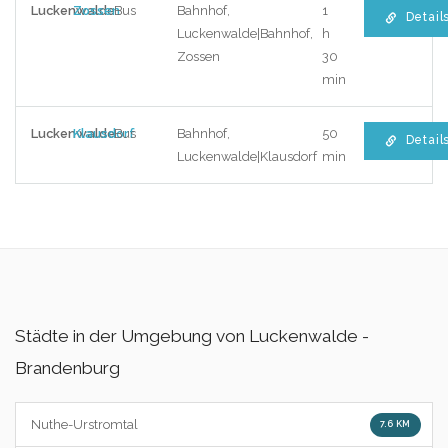
Luckenwalde
Zossen
Bus
Bahnhof,
1
Detail
Luckenwalde|Bahnhof,
h
Zossen
30
min
Luckenwalde
Klausdorf
Bus
Bahnhof,
50
Detail
Luckenwalde|Klausdorf
min
Städte in der Umgebung von Luckenwalde -
Brandenburg
Nuthe-Urstromtal
7.6 KM