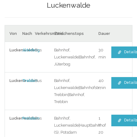
Luckenwalde
Von
Nach
Verkehrsmittel
Zwischenstops
Dauer
Luckenwalde
Jüterbog
Bus
Bahnhof,
30
Detail
Luckenwalde|Bahnhof,
min
Jüterbog
Luckenwalde
Trebbin
Bus
Bahnhof,
40
Detail
Luckenwalde|Bahnhofstr.,
min
Trebbin|Bahnhof,
Trebbin
Luckenwalde
Potsdam
Bus
Bahnhof,
1
Detail
Luckenwalde|Hauptbahnhof
h
(S), Potsdam
20