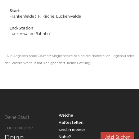
Start
Frankenfelde (TF) Kirche, Luckenwalde
End-Station
Luckenwalde Bahnhof
* Alle Angaben ohne Gewähr! Möglicherweise sind die Haltestellen ungenau oder
der Streckenverlauf hat sich geändert. Keine Haftung!
Welche
Deine Stadt
Haltestellen
Luckenwalde
sind in meiner
Deine
Nähe?
Jetzt Suchen