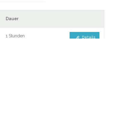
Dauer
1 Stunden
Details
Fehrow
11 KM
13.4 KM
Drachhausen
11 KM
13.7 KM
Jamlitz
11.4 KM
13.9 KM