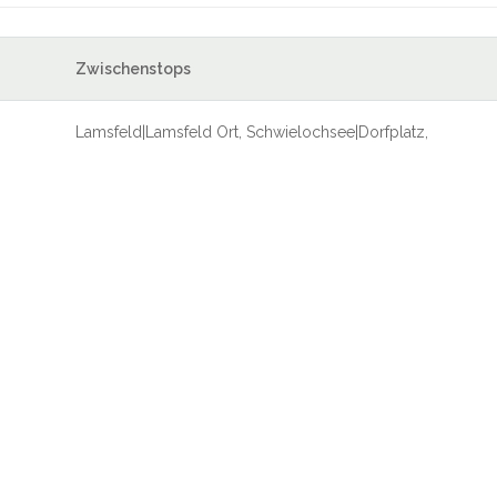
Zwischenstops
Lamsfeld|Lamsfeld Ort, Schwielochsee|Dorfplatz,
Straupitz|Bahnhof, Lübben (Spreewald)
 Lamsfeld - Brandenburg
kow
Mittweide
7.3 KM
n
Sacrow-Waldow
7.4 KM
en-Zaue
Byhleguhre
7.6 KM