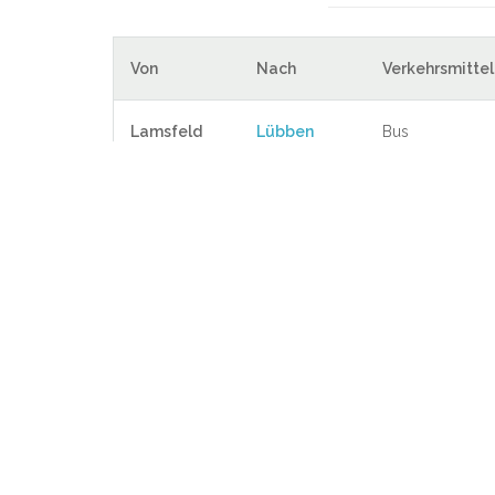
Von
Nach
Verkehrsmittel
Lamsfeld
Lübben
Bus
Städte in der Umgebung von
Mochow
Pies
2.9 KM
Groß Liebitz
Butze
3.1 KM
Jessern
Ress
4.8 KM