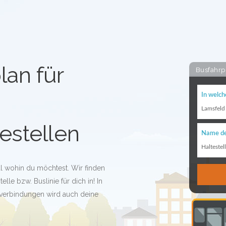
lan für
Busfahrp
In welch
Lamsfeld
estellen
Name de
Haltestel
al wohin du möchtest. Wir finden
lle bzw. Buslinie für dich in! In
verbindungen wird auch deine