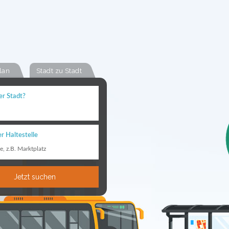
lan
Stadt zu Stadt
er Stadt?
r Haltestelle
le, z.B. Marktplatz
Jetzt suchen