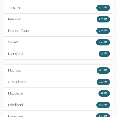
Jessern
2.4 KM
Pieskow
2.7 KM
Ressen-Zaue
3.8 KM
Goyatz
4.4 KM
Lamsfeld
5 KM
Mochow
6.1 KM
Groß Liebitz
7.4 KM
Mittweide
8 KM
Friedland
8.5 KM
Lieberose
9.4 KM