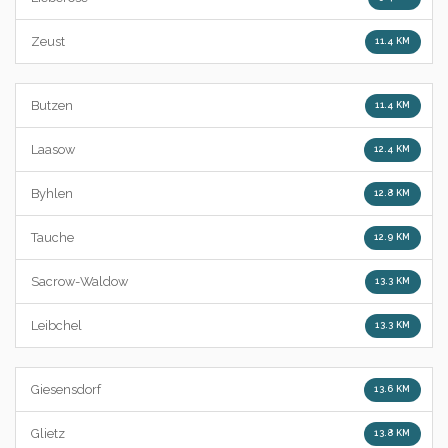
Zeust
11.4 KM
Butzen
11.4 KM
Laasow
12.4 KM
Byhlen
12.8 KM
Tauche
12.9 KM
Sacrow-Waldow
13.3 KM
Leibchel
13.3 KM
Giesensdorf
13.6 KM
Glietz
13.8 KM