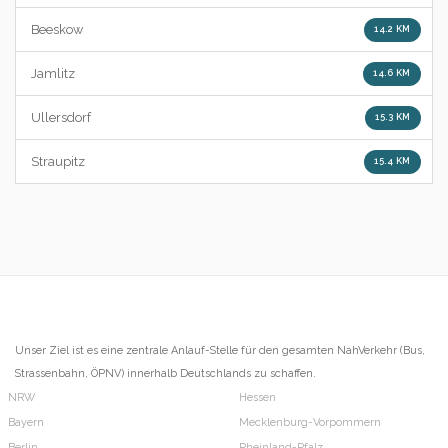
Beeskow
14.2 KM
Jamlitz
14.6 KM
Ullersdorf
15.3 KM
Straupitz
15.4 KM
Unser Ziel ist es eine zentrale Anlauf-Stelle für den gesamten NahVerkehr (Bus,
Strassenbahn, ÖPNV) innerhalb Deutschlands zu schaffen.
NRW
Hessen
Bayern
Mecklenburg-Vorpommern
Berlin
Rheinland-Pfalz