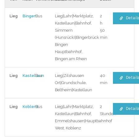
Lieg
Bingen
Bus
Lieg|Lahr|Marktplatz,
2
Detail
Kastellaun|Bahnhof,
h
Simmern
50
(Hunsrück)|Bingerbrück
min
Bingen
Hauptbahnhof,
Bingen am Rhein
Lieg
Kastellaun
Bus
Lieg|Zilshausen
40
Detail
Ort|Grundschule,
min
Beltheim|Kastellaun
Lieg
Koblenz
Bus
Lieg|Lahr|Marktplatz,
2
Detail
Kastellaun|Bahnhof,
Stunden
Emmelshausen|Hauptbahnhof
West, Koblenz