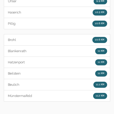
Uhler
9.9 KM
Haserich
10.5 KM
Pillig
10.6 KM
Brohl
10.6 KM
Blankenrath
11 KM
Hatzenport
11 KM
Beilstein
11 KM
Beulich
11.1 KM
Münstermaifeld
11.2 KM