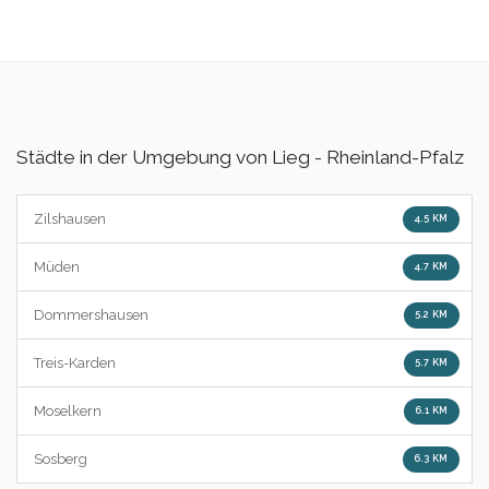
Städte in der Umgebung von Lieg - Rheinland-Pfalz
Zilshausen
4.5 KM
Müden
4.7 KM
Dommershausen
5.2 KM
Treis-Karden
5.7 KM
Moselkern
6.1 KM
Sosberg
6.3 KM