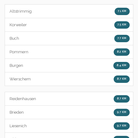
Altstrimmig
7.1 KM
Korweiler
7.5 KM
Buch
7.7 KM
Pommern
8.2 KM
Burgen
8.4 KM
Wierschem
8.7 KM
Reidenhausen
8.7 KM
Brieden
9.7 KM
Liesenich
9.7 KM