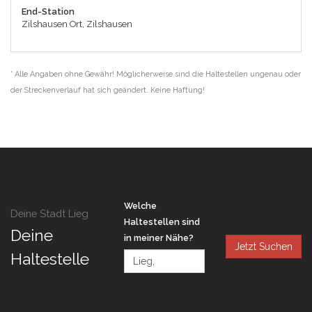
End-Station
Zilshausen Ort, Zilshausen
* Alle Angaben ohne Gewähr! Möglicherweise sind die Haltestellen ungenau oder
der Streckenverlauf hat sich geändert. Keine Haftung!
Welche
Deine Stadt Lieg
Haltestellen sind
Deine
in meiner Nähe?
Jetzt Suchen
Haltestelle