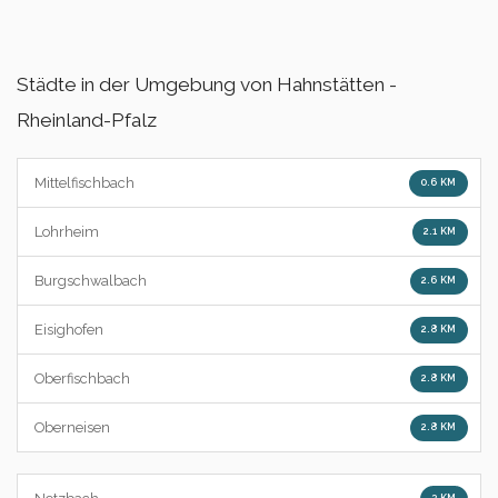
Städte in der Umgebung von Hahnstätten -
Rheinland-Pfalz
Mittelfischbach
0.6 KM
Lohrheim
2.1 KM
Burgschwalbach
2.6 KM
Eisighofen
2.8 KM
Oberfischbach
2.8 KM
Oberneisen
2.8 KM
3 KM