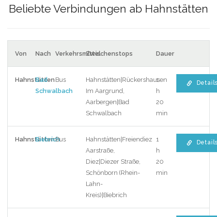
Beliebte Verbindungen ab Hahnstätten
Von
Nach
Verkehrsmittel
Zwischenstops
Dauer
Hahnstätten
Bad
Bus
Hahnstätten|Rückershausen
1
Detail
Schwalbach
Im Aargrund,
h
Aarbergen|Bad
20
Schwalbach
min
Hahnstätten
Biebrich
Bus
Hahnstätten|Freiendiez
1
Detail
Aarstraße,
h
Diez|Diezer Straße,
20
Schönborn (Rhein-
min
Lahn-
Kreis)|Biebrich