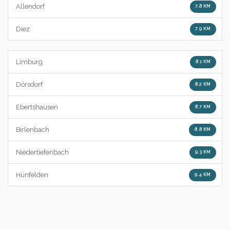
Allendorf
7.8 KM
Diez
7.9 KM
Limburg
8.1 KM
Dörsdorf
8.2 KM
Ebertshausen
8.7 KM
Birlenbach
8.8 KM
Niedertiefenbach
9.3 KM
Hünfelden
9.4 KM