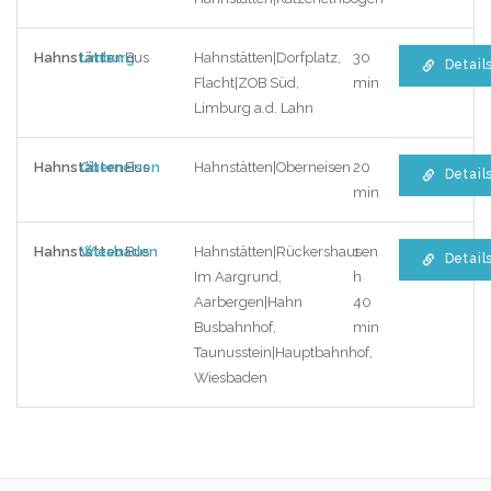
Hahnstätten
Limburg
Bus
Hahnstätten|Dorfplatz,
30
Detail
Flacht|ZOB Süd,
min
Limburg a.d. Lahn
Hahnstätten
Oberneisen
Bus
Hahnstätten|Oberneisen
20
Detail
min
Hahnstätten
Wiesbaden
Bus
Hahnstätten|Rückershausen
1
Detail
Im Aargrund,
h
Aarbergen|Hahn
40
Busbahnhof,
min
Taunusstein|Hauptbahnhof,
Wiesbaden