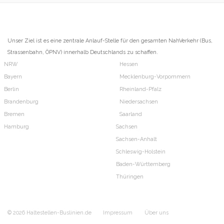
Unser Ziel ist es eine zentrale Anlauf-Stelle für den gesamten NahVerkehr (Bus,
Strassenbahn, ÖPNV) innerhalb Deutschlands zu schaffen.
NRW
Hessen
Bayern
Mecklenburg-Vorpommern
Berlin
Rheinland-Pfalz
Brandenburg
Niedersachsen
Bremen
Saarland
Hamburg
Sachsen
Sachsen-Anhalt
Schleswig-Holstein
Baden-Württemberg
Thüringen
© 2026 Haltestellen-Buslinien.de
Impressum
Über uns