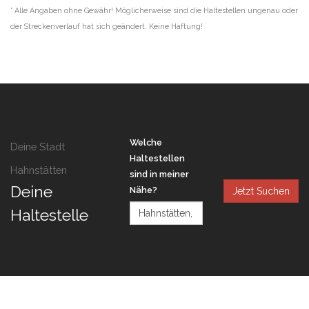
* Alle Angaben ohne Gewähr! Möglicherweise sind die Haltestellen ungenau oder
der Streckenverlauf hat sich geändert. Keine Haftung!
Welche
Deine Stadt
Haltestellen
Hahnstätten
sind in meiner
Deine
Nähe?
Jetzt Suchen
Haltestelle