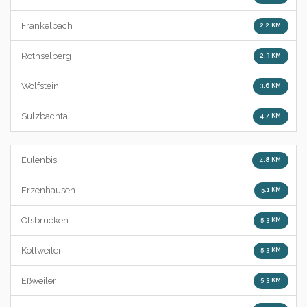
Frankelbach
2.2 KM
Rothselberg
2.3 KM
Wolfstein
3.6 KM
Sulzbachtal
4.7 KM
Eulenbis
4.8 KM
Erzenhausen
5.1 KM
Olsbrücken
5.3 KM
Kollweiler
5.3 KM
Eßweiler
5.3 KM