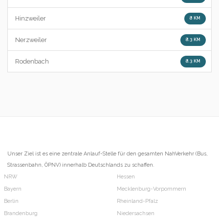
Hinzweiler
8 KM
Nerzweiler
8.3 KM
Rodenbach
8.3 KM
Unser Ziel ist es eine zentrale Anlauf-Stelle für den gesamten NahVerkehr (Bus,
Strassenbahn, ÖPNV) innerhalb Deutschlands zu schaffen.
NRW
Hessen
Bayern
Mecklenburg-Vorpommern
Berlin
Rheinland-Pfalz
Brandenburg
Niedersachsen