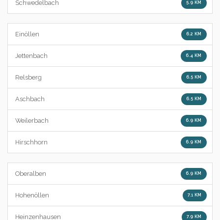
Schwedelbach
5.9 KM
Einöllen
6.2 KM
Jettenbach
6.4 KM
Relsberg
6.5 KM
Aschbach
6.5 KM
Weilerbach
6.9 KM
Hirschhorn
6.9 KM
Oberalben
6.9 KM
Hohenöllen
7.1 KM
Heinzenhausen
7.9 KM