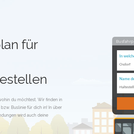
lan für
Busfahrp
In welch
Osdorf
estellen
Name de
Haltestel
wohin du möchtest. Wir finden in
zw. Buslinie für dich in! In über
indungen wird auch deine