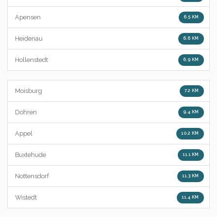
Apensen
6.5 KM
Heidenau
6.6 KM
Hollenstedt
6.9 KM
Moisburg
7.2 KM
Dohren
9.4 KM
Appel
10.2 KM
Buxtehude
11.1 KM
Nottensdorf
11.3 KM
Wistedt
11.4 KM