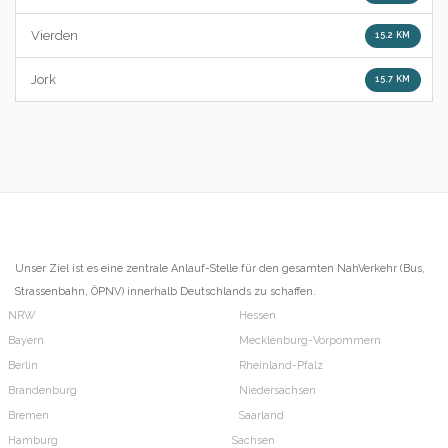
Vierden
15.2 KM
Jork
15.7 KM
Unser Ziel ist es eine zentrale Anlauf-Stelle für den gesamten NahVerkehr (Bus,
Strassenbahn, ÖPNV) innerhalb Deutschlands zu schaffen.
NRW
Hessen
Bayern
Mecklenburg-Vorpommern
Berlin
Rheinland-Pfalz
Brandenburg
Niedersachsen
Bremen
Saarland
Hamburg
Sachsen