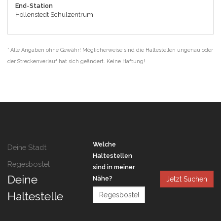
End-Station
Hollenstedt Schulzentrum
* Alle Angaben ohne Gewähr! Möglicherweise sind die Haltestellen ungenau oder
der Streckenverlauf hat sich geändert. Keine Haftung!
Welche
Deine Stadt
Haltestellen
Regesbostel
sind in meiner
Deine
Nähe?
Jetzt Suchen
Haltestelle