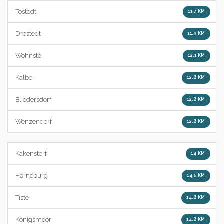
Tostedt
11.7 KM
Drestedt
11.9 KM
Wohnste
12.1 KM
Kalbe
12.8 KM
Bliedersdorf
12.8 KM
Wenzendorf
12.8 KM
Kakenstorf
14 KM
Horneburg
14.5 KM
Tiste
14.8 KM
Königsmoor
14.8 KM