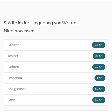
Städte in der Umgebung von Wistedt -
Niedersachsen
Drestedt
0.4 KM
Tostedt
3.1 KM
Dohren
3.9 KM
Heidenau
5 KM
Königsmoor
5.7 KM
Otter
6.7 KM