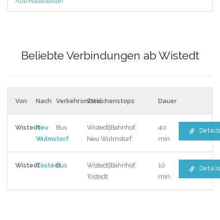
Alle Haltestellen
Beliebte Verbindungen ab Wistedt
Von
Nach
Verkehrsmittel
Zwischenstops
Dauer
Wistedt
Neu
Bus
Wistedt|Bahnhof,
40
Detail
Wulmstorf
Neu Wulmstorf
min
Wistedt
Tostedt
Bus
Wistedt|Bahnhof,
10
Detail
Tostedt
min