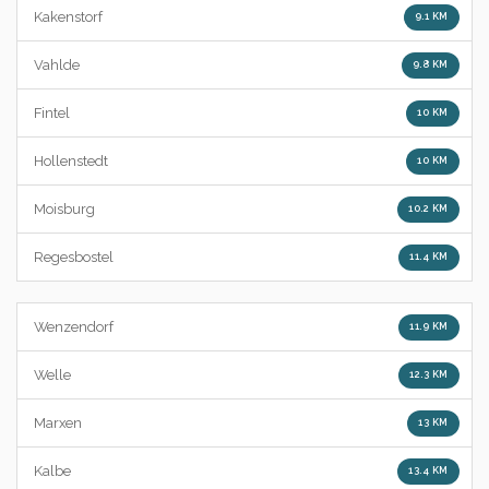
Kakenstorf
9.1 KM
Vahlde
9.8 KM
Fintel
10 KM
Hollenstedt
10 KM
Moisburg
10.2 KM
Regesbostel
11.4 KM
Wenzendorf
11.9 KM
Welle
12.3 KM
Marxen
13 KM
Kalbe
13.4 KM