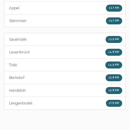
Appel
13.7 KM
Stemmen
13.7 KM
Sauensiek
13.9 KM
Lauenbrück
14.8 KM
Tiste
14.9 KM
Beckdorf
15.8 KM
Handeloh
15.8 KM
Lengenbostel
17.6 KM