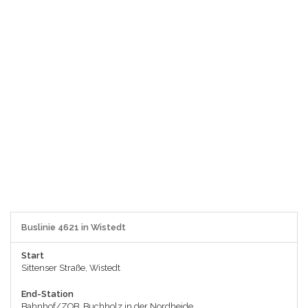
Buslinie 4621 in Wistedt
Start
Sittenser Straße, Wistedt
End-Station
Bahnhof/ZOB, Buchholz in der Nordheide