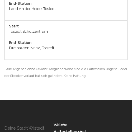
End-Station
Land An der Heide, Tostedt
Start
Tostedt Schulzentrum
End-Station
Dreihausen Nr. 12, Tostedt
* Alle Angaben ohne Gewähr! Möglicherweise sind die Haltestellen ungenau oder
der Streckenverlauf hat sich geändert. Keine Haftung!
Welche
Deine Stadt Wistedt
Haltestellen sind