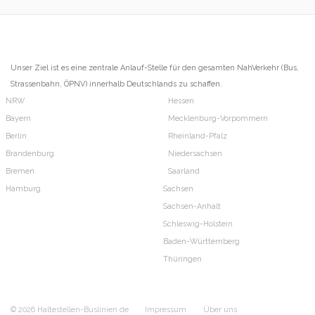
Unser Ziel ist es eine zentrale Anlauf-Stelle für den gesamten NahVerkehr (Bus,
Strassenbahn, ÖPNV) innerhalb Deutschlands zu schaffen.
NRW
Hessen
Bayern
Mecklenburg-Vorpommern
Berlin
Rheinland-Pfalz
Brandenburg
Niedersachsen
Bremen
Saarland
Hamburg
Sachsen
Sachsen-Anhalt
Schleswig-Holstein
Baden-Württemberg
Thüringen
© 2026 Haltestellen-Buslinien.de
Impressum
Über uns