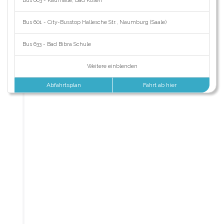
Bus 603 - Kaufhalle, Bad Kösen
Bus 601 - City-Busstop Hallesche Str., Naumburg (Saale)
Bus 633 - Bad Bibra Schule
Weitere einblenden
Abfahrtsplan
Fahrt ab hier