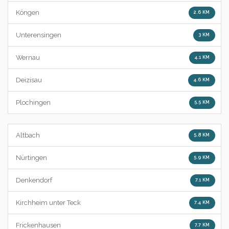
Köngen
2.6 KM
Unterensingen
3 KM
Wernau
4.1 KM
Deizisau
4.6 KM
Plochingen
5.5 KM
Altbach
5.8 KM
Nürtingen
5.9 KM
Denkendorf
7.1 KM
Kirchheim unter Teck
7.4 KM
Frickenhausen
7.7 KM