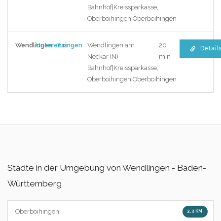
Bahnhof|Kreissparkasse,
Oberboihingen|Oberboihingen
Wendlingen
Unterensingen
Bus
Wendlingen am
20
Detail
Neckar (N)
min
Bahnhof|Kreissparkasse,
Oberboihingen|Oberboihingen
Städte in der Umgebung von Wendlingen - Baden-
Württemberg
Oberboihingen
2.3 KM