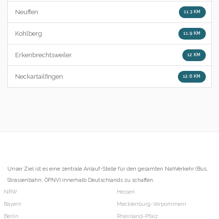
Neuffen
11.3 KM
Kohlberg
11.9 KM
Erkenbrechtsweiler
12 KM
Neckartailfingen
12.6 KM
Unser Ziel ist es eine zentrale Anlauf-Stelle für den gesamten NahVerkehr (Bus,
Strassenbahn, ÖPNV) innerhalb Deutschlands zu schaffen.
NRW
Hessen
Bayern
Mecklenburg-Vorpommern
Berlin
Rheinland-Pfalz