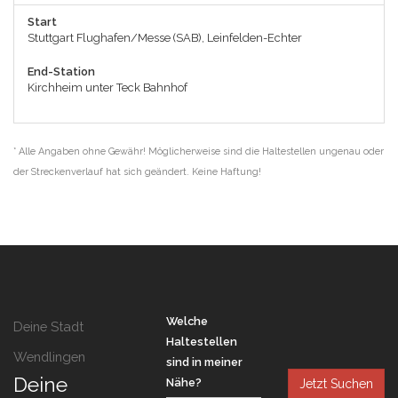
Start
Stuttgart Flughafen/Messe (SAB), Leinfelden-Echter
End-Station
Kirchheim unter Teck Bahnhof
* Alle Angaben ohne Gewähr! Möglicherweise sind die Haltestellen ungenau oder
der Streckenverlauf hat sich geändert. Keine Haftung!
Welche
Deine Stadt
Haltestellen
Wendlingen
sind in meiner
Deine
Nähe?
Jetzt Suchen