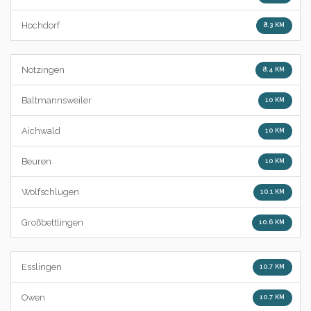
Hochdorf
8.3 KM
Notzingen
8.4 KM
Baltmannsweiler
10 KM
Aichwald
10 KM
Beuren
10 KM
Wolfschlugen
10.1 KM
Großbettlingen
10.6 KM
Esslingen
10.7 KM
Owen
10.7 KM