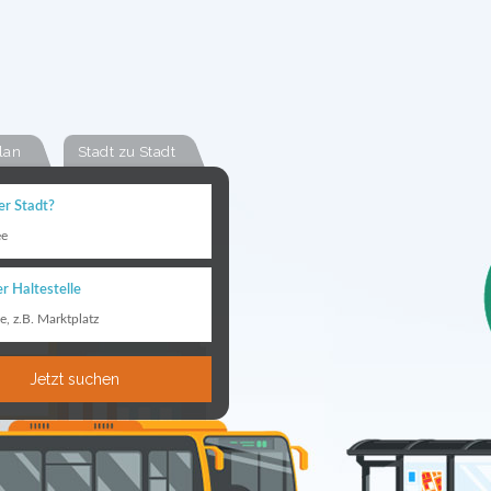
lan
Stadt zu Stadt
er Stadt?
ee
r Haltestelle
le, z.B. Marktplatz
Jetzt suchen