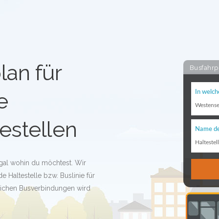
lan für
Busfahrp
e
In welch
Westens
estellen
Name de
Haltestel
egal wohin du möchtest. Wir
 Haltestelle bzw. Buslinie für
glichen Busverbindungen wird
!