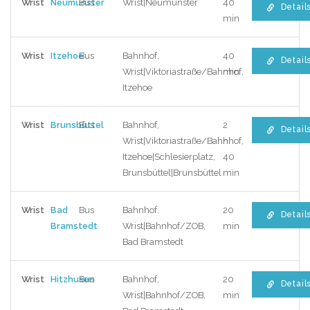
Wrist
Neumünster
Bus
Wrist|Neumünster
40
Detail
min
Wrist
Itzehoe
Bus
Bahnhof,
40
Detail
Wrist|Viktoriastraße/Bahnhof,
min
Itzehoe
Wrist
Brunsbüttel
Bus
Bahnhof,
2
Detail
Wrist|Viktoriastraße/Bahnhof,
h
Itzehoe|Schlesierplatz,
40
Brunsbüttel|Brunsbüttel
min
Wrist
Bad
Bus
Bahnhof,
20
Detail
Bramstedt
Wrist|Bahnhof/ZOB,
min
Bad Bramstedt
Wrist
Hitzhusen
Bus
Bahnhof,
20
Detail
Wrist|Bahnhof/ZOB,
min