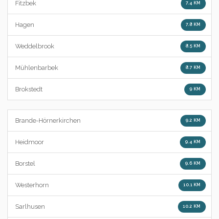
Fitzbek
7.4 KM
Hagen
7.8 KM
Weddelbrook
8.5 KM
Mühlenbarbek
8.7 KM
Brokstedt
9 KM
Brande-Hörnerkirchen
9.2 KM
Heidmoor
9.4 KM
Borstel
9.6 KM
Westerhorn
10.1 KM
Sarlhusen
10.2 KM