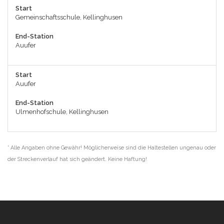
Start
Gemeinschaftsschule, Kellinghusen
End-Station
Auufer
Start
Auufer
End-Station
Ulmenhofschule, Kellinghusen
* Alle Angaben ohne Gewähr! Möglicherweise sind die Haltestellen ungenau oder
der Streckenverlauf hat sich geändert. Keine Haftung!