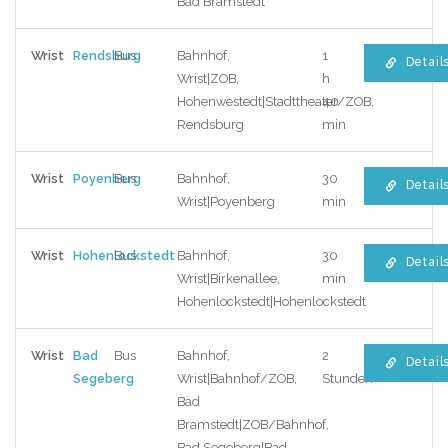
Bad Bramstedt
Wrist
Rendsburg
Bus
Bahnhof,
1
Detail
Wrist|ZOB,
h
Hohenwestedt|Stadttheater/ZOB,
40
Rendsburg
min
Wrist
Poyenberg
Bus
Bahnhof,
30
Detail
Wrist|Poyenberg
min
Wrist
Hohenlockstedt
Bus
Bahnhof,
30
Detail
Wrist|Birkenallee,
min
Hohenlockstedt|Hohenlockstedt
Wrist
Bad
Bus
Bahnhof,
2
Detail
Segeberg
Wrist|Bahnhof/ZOB,
Stunden
Bad
Bramstedt|ZOB/Bahnhof,
Bad Segeberg|Bad