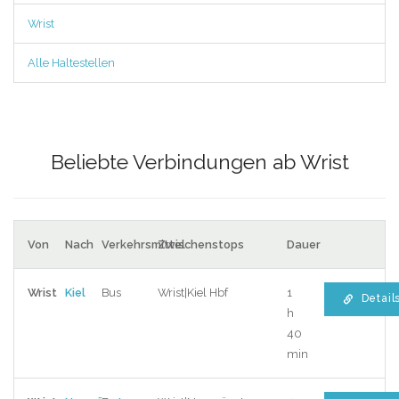
Wrist
Alle Haltestellen
Beliebte Verbindungen ab Wrist
Von
Nach
Verkehrsmittel
Zwischenstops
Dauer
Wrist
Kiel
Bus
Wrist|Kiel Hbf
1
Detail
h
40
min