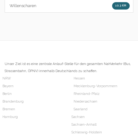
Willenscharen
10.3 KM
Unser Ziel ist es eine zentrale Anlauf-Stelle für den gesamten NahVerkehr (Bus,
Strassenbahn, ÖPNV) innerhalb Deutschlands zu schaffen.
NRW
Hessen
Bayern
Mecklenburg-Vorpommern
Berlin
Rheinland-Pfalz
Brandenburg
Niedersachsen
Bremen
Saarland
Hamburg
Sachsen
Sachsen-Anhalt
Schleswig-Holstein