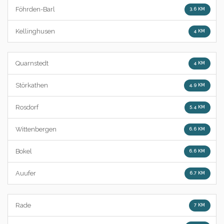
Föhrden-Barl
3.6 KM
Kellinghusen
4 KM
Quarnstedt
4 KM
Störkathen
4.9 KM
Rosdorf
5.4 KM
Wittenbergen
6.6 KM
Bokel
6.6 KM
Auufer
6.7 KM
Rade
7 KM