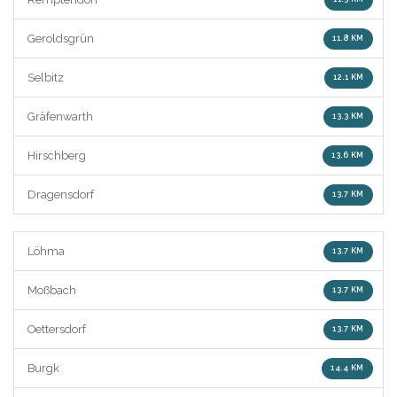
Geroldsgrün
11.8 KM
Selbitz
12.1 KM
Gräfenwarth
13.3 KM
Hirschberg
13.6 KM
Dragensdorf
13.7 KM
Löhma
13.7 KM
Moßbach
13.7 KM
Oettersdorf
13.7 KM
Burgk
14.4 KM