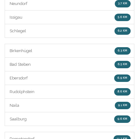
Neundorf
3.7 KM
Issigau
5.6 KM
Schlegel
6.2 KM
Birkenhügel
6.3 KM
Bad Steben
6.5 KM
Ebersdorf
6.9 KM
Rudolphstein
8.6 KM
Naila
9.1 KM
Saalburg
9.6 KM
Remptendorf
11.3 KM