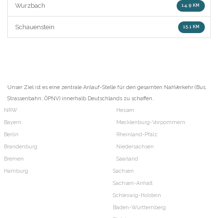
Wurzbach
14.9 KM
Schauenstein
15.1 KM
Unser Ziel ist es eine zentrale Anlauf-Stelle für den gesamten NahVerkehr (Bus,
Strassenbahn, ÖPNV) innerhalb Deutschlands zu schaffen.
NRW
Hessen
Bayern
Mecklenburg-Vorpommern
Berlin
Rheinland-Pfalz
Brandenburg
Niedersachsen
Bremen
Saarland
Hamburg
Sachsen
Sachsen-Anhalt
Schleswig-Holstein
Baden-Württemberg