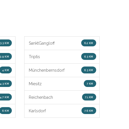
SanktGangloff
3.3 KM
6.2 KM
Triptis
3.9 KM
6.3 KM
Münchenbernsdorf
4 KM
6.3 KM
Miesitz
4.3 KM
7 KM
Reichenbach
4.7 KM
7.1 KM
Karlsdorf
6 KM
7.6 KM