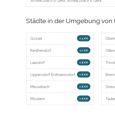
Schwarzbach b Gera, Schwarzbach b Gera
Städte in der Umgebung von 
Gossel
Ober
2.4 KM
Renthendorf
Otten
2.7 KM
Laasdorf
Trock
2.8 KM
Lippersdorf-Erdmannsdorf
Brems
2.8 KM
Meusebach
Gneu
2.8 KM
Möckern
Taute
2.8 KM