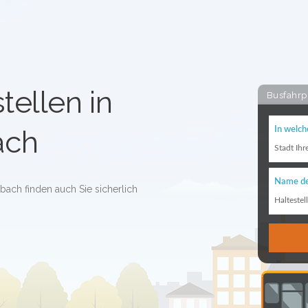
tellen in
Busfahrp
ach
In welch
Stadt Ihr
Name de
zbach finden auch Sie sicherlich
Haltestel