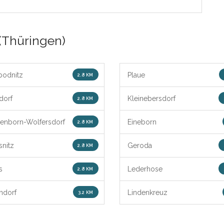
(Thüringen)
bodnitz
Plaue
2.8 KM
dorf
Kleinebersdorf
2.8 KM
enborn-Wolfersdorf
Eineborn
2.8 KM
nitz
Geroda
2.8 KM
s
Lederhose
2.8 KM
ndorf
Lindenkreuz
3.2 KM