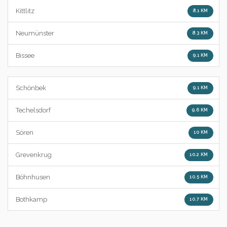
Kittlitz
8.1 KM
Neumünster
8.3 KM
Bissee
9.1 KM
Schönbek
9.1 KM
Techelsdorf
9.6 KM
Sören
10 KM
Grevenkrug
10.2 KM
Böhnhusen
10.5 KM
Bothkamp
10.7 KM