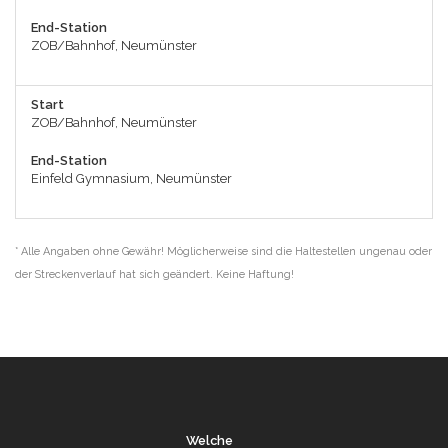
End-Station
ZOB/Bahnhof, Neumünster
Start
ZOB/Bahnhof, Neumünster
End-Station
Einfeld Gymnasium, Neumünster
* Alle Angaben ohne Gewähr! Möglicherweise sind die Haltestellen ungenau oder
der Streckenverlauf hat sich geändert. Keine Haftung!
Welche