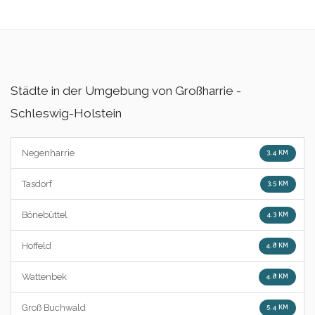
Städte in der Umgebung von Großharrie -
Schleswig-Holstein
Negenharrie
3.4 KM
Tasdorf
3.5 KM
Bönebüttel
4.3 KM
Hoffeld
4.8 KM
Wattenbek
4.8 KM
Groß Buchwald
5.4 KM