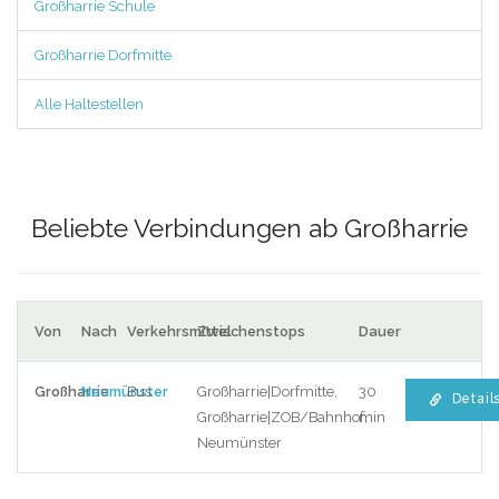
Großharrie Schule
Großharrie Dorfmitte
Alle Haltestellen
Beliebte Verbindungen ab Großharrie
Von
Nach
Verkehrsmittel
Zwischenstops
Dauer
Großharrie
Neumünster
Bus
Großharrie|Dorfmitte,
30
Detail
Großharrie|ZOB/Bahnhof,
min
Neumünster