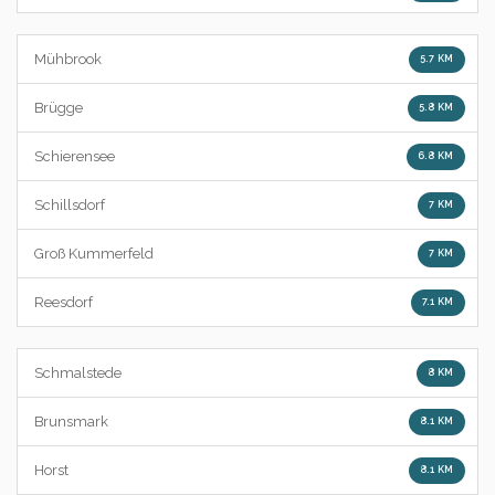
Mühbrook
5.7 KM
Brügge
5.8 KM
Schierensee
6.8 KM
Schillsdorf
7 KM
Groß Kummerfeld
7 KM
Reesdorf
7.1 KM
Schmalstede
8 KM
Brunsmark
8.1 KM
Horst
8.1 KM